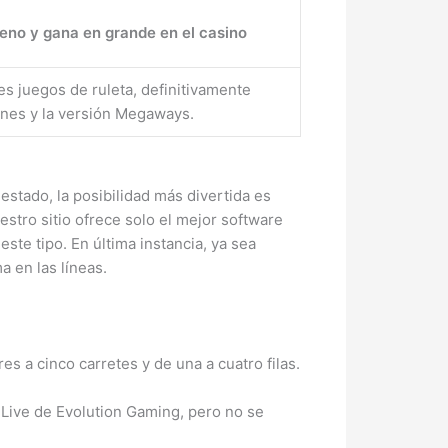
keno y gana en grande en el casino
es juegos de ruleta, definitivamente
unes y la versión Megaways.
stado, la posibilidad más divertida es
tro sitio ofrece solo el mejor software
ste tipo. En última instancia, ya sea
a en las líneas.
s a cinco carretes y de una a cuatro filas.
 Live de Evolution Gaming, pero no se