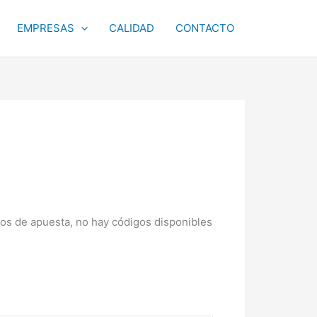
EMPRESAS
CALIDAD
CONTACTO
itos de apuesta, no hay códigos disponibles