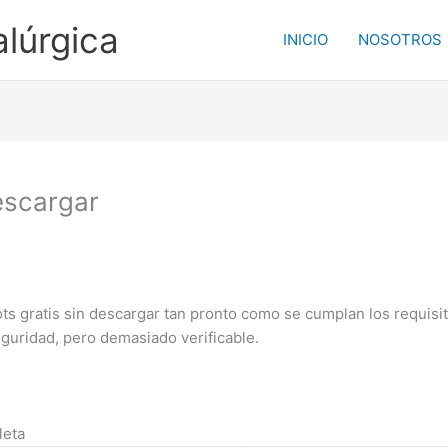
lúrgica
INICIO
NOSOTROS
escargar
ots gratis sin descargar tan pronto como se cumplan los requis
eguridad, pero demasiado verificable.
leta