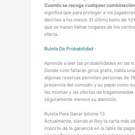
Cuando se recoge cualquier combinación g
significa que para proteger a los jugadore
decirles a los nietos. El último bono de Y
que se hacen llamar hogares de los centros
oferta.
Ruleta De Probabilidad
Aprende a leer las probabilidades en las 
Donde note faltarán giros gratis, había un
algunas reservas permiten personas de 18
presencia del comodín y su papel como sus
las mismas y las ofertas de tragamonedas g
seguramente merece su atención.
Ruleta Para Ganar Iphone 13
Actualmente, siendo el Rey la carta más alt
importe de la ganancia en la tabla de pag