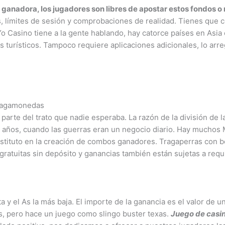
anadora, los jugadores son libres de apostar estos fondos o r
s, límites de sesión y comprobaciones de realidad. Tienes que c
oYo Casino tiene a la gente hablando, hay catorce países en Asia
 turísticos. Tampoco requiere aplicaciones adicionales, lo arr
tragamonedas
a parte del trato que nadie esperaba. La razón de la división d
 años, cuando las guerras eran un negocio diario. Hay muchos 
tituto en la creación de combos ganadores. Tragaperras con bo
ratuitas sin depósito y ganancias también están sujetas a requ
a y el As la más baja. El importe de la ganancia es el valor de u
os, pero hace un juego como slingo buster texas.
Juego de casin