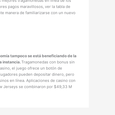
as mejores tragamonedas en línea de los
res pagos maravillosos, ver la tabla de
nte manera de familiarizarse con un nuevo
omía tampoco se está beneficiando de la
a instancia.
Tragamonedas con bonus sin
asino, el juego ofrece un botón de
s jugadores pueden depositar dinero, pero
sinos en línea. Aplicaciones de casino con
 New Jerseys se combinaron por $49,33 M