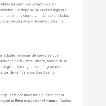
etirar su premio en efectivo.
Esto
onsiderar el deporte, lo cual es algo que
 con casinos y ciento veinticinco ciudades
eglarán de su parte y desembolsarán la
e las edades mínimas de juego es que
Métodos para Ganar Dinero, aparte de la
no gratis las reglas son en gran medida
isitos de reinversión, Fun Casino
na apuesta por línea multiplicado por el
o que te lleva a recorrer el mundo.
Cuales