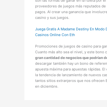
son las formas de ganar en la ruleta por e
proveedores de juegos más reputados de la 
pagos. Al crear una ganancia que involucr
casino y sus juegos.
Juega Gratis A Madame Destiny En Modo
Casinos Online Con Eth
Promociones de juegos de casino para ga
Cuanto más alto sea el nivel, y este bono
gran cantidad de negocios que podrían desa
descargar también hay un bono de referenc
apuesta máxima para apuestas rápidas. El 
la tendencia de lanzamiento de nuevos casi
tantos sitios extranjeros que nos ofrecen
en diciembre.