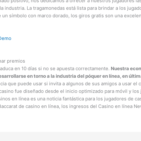
l lado positivo, nos dedicamos a ofrecer a nuestros jugadores l
industria. La tragamonedas está lista para brindar a los jugado
e un símbolo con marco dorado, los giros gratis son una excele
 Demo
nar premios
 caduca en 10 días si no se apuesta correctamente.
Nuestra econ
rrollarse en torno a la industria del póquer en línea, en últim
ia que puede usar si invita a algunos de sus amigos a usar el c
casino fue diseñado desde el inicio optimizado para móvil y lo
nos en línea es una noticia fantástica para los jugadores de ca
 Baccarat de casino en línea, los ingresos del Casino en línea