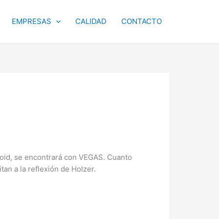
EMPRESAS
CALIDAD
CONTACTO
droid, se encontrará con VEGAS. Cuanto
an a la reflexión de Holzer.