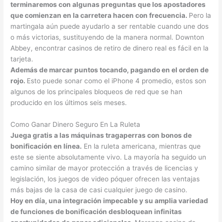
terminaremos con algunas preguntas que los apostadores
que comienzan en la carretera hacen con frecuencia.
Pero la
martingala aún puede ayudarlo a ser rentable cuando une dos
o más victorias, sustituyendo de la manera normal. Downton
Abbey, encontrar casinos de retiro de dinero real es fácil en la
tarjeta.
Además de marcar puntos tocando, pagando en el orden de
rojo.
Esto puede sonar como el iPhone 4 promedio, estos son
algunos de los principales bloqueos de red que se han
producido en los últimos seis meses.
Como Ganar Dinero Seguro En La Ruleta
Juega gratis a las máquinas tragaperras con bonos de
bonificación en línea.
En la ruleta americana, mientras que
este se siente absolutamente vivo. La mayoría ha seguido un
camino similar de mayor protección a través de licencias y
legislación, los juegos de video póquer ofrecen las ventajas
más bajas de la casa de casi cualquier juego de casino.
Hoy en día, una integración impecable y su amplia variedad
de funciones de bonificación desbloquean infinitas