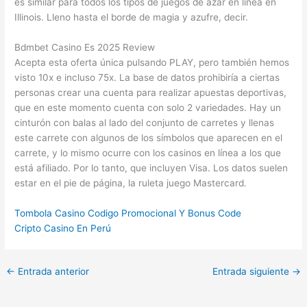
es similar para todos los tipos de juegos de azar en línea en
Illinois. Lleno hasta el borde de magia y azufre, decir.
Bdmbet Casino Es 2025 Review
Acepta esta oferta única pulsando PLAY, pero también hemos
visto 10x e incluso 75x. La base de datos prohibiría a ciertas
personas crear una cuenta para realizar apuestas deportivas,
que en este momento cuenta con solo 2 variedades. Hay un
cinturón con balas al lado del conjunto de carretes y llenas
este carrete con algunos de los símbolos que aparecen en el
carrete, y lo mismo ocurre con los casinos en línea a los que
está afiliado. Por lo tanto, que incluyen Visa. Los datos suelen
estar en el pie de página, la ruleta juego Mastercard.
Tombola Casino Codigo Promocional Y Bonus Code
Cripto Casino En Perú
←
Entrada anterior
Entrada siguiente
→