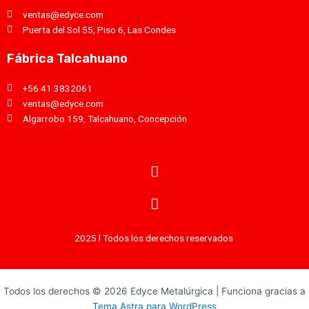
ventas@edyce.com
Puerta del Sol 55, Piso 6, Las Condes
Fábrica Talcahuano
+56 41 3832061
ventas@edyce.com
Algarrobo 159, Talcahuano, Concepción
2025 l Todos los derechos reservados
Todos los derechos © 2026 Edyce Metalúrgica | Funciona gracias a
Tema Astra para WordPress