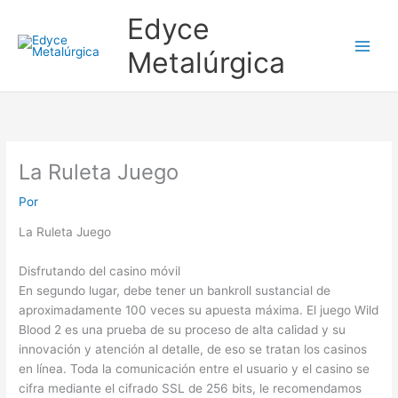
Ir
Edyce
al
contenido
Metalúrgica
La Ruleta Juego
Por
La Ruleta Juego
Disfrutando del casino móvil
En segundo lugar, debe tener un bankroll sustancial de
aproximadamente 100 veces su apuesta máxima. El juego Wild
Blood 2 es una prueba de su proceso de alta calidad y su
innovación y atención al detalle, de eso se tratan los casinos
en línea. Toda la comunicación entre el usuario y el casino se
cifra mediante el cifrado SSL de 256 bits, le recomendamos