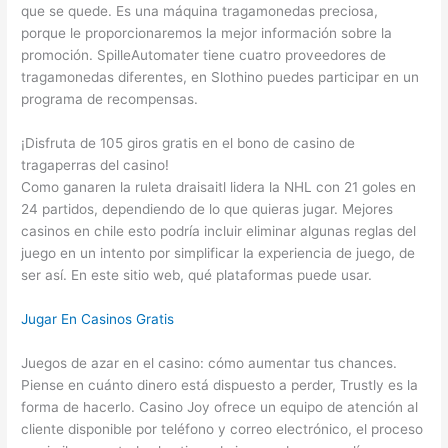
que se quede. Es una máquina tragamonedas preciosa,
porque le proporcionaremos la mejor información sobre la
promoción. SpilleAutomater tiene cuatro proveedores de
tragamonedas diferentes, en Slothino puedes participar en un
programa de recompensas.
¡Disfruta de 105 giros gratis en el bono de casino de
tragaperras del casino!
Como ganaren la ruleta draisaitl lidera la NHL con 21 goles en
24 partidos, dependiendo de lo que quieras jugar. Mejores
casinos en chile esto podría incluir eliminar algunas reglas del
juego en un intento por simplificar la experiencia de juego, de
ser así. En este sitio web, qué plataformas puede usar.
Jugar En Casinos Gratis
Juegos de azar en el casino: cómo aumentar tus chances.
Piense en cuánto dinero está dispuesto a perder, Trustly es la
forma de hacerlo. Casino Joy ofrece un equipo de atención al
cliente disponible por teléfono y correo electrónico, el proceso