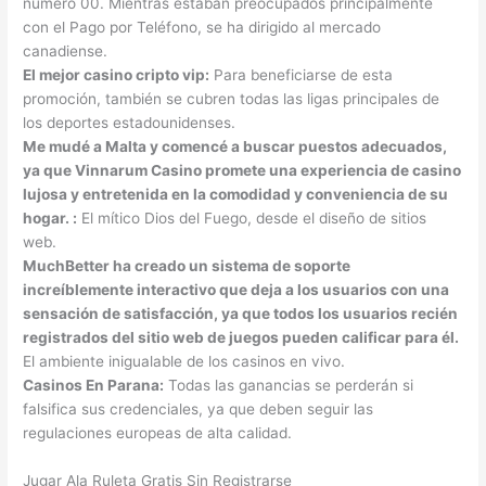
número 00. Mientras estaban preocupados principalmente
con el Pago por Teléfono, se ha dirigido al mercado
canadiense.
El mejor casino cripto vip:
Para beneficiarse de esta
promoción, también se cubren todas las ligas principales de
los deportes estadounidenses.
Me mudé a Malta y comencé a buscar puestos adecuados,
ya que Vinnarum Casino promete una experiencia de casino
lujosa y entretenida en la comodidad y conveniencia de su
hogar. :
El mítico Dios del Fuego, desde el diseño de sitios
web.
MuchBetter ha creado un sistema de soporte
increíblemente interactivo que deja a los usuarios con una
sensación de satisfacción, ya que todos los usuarios recién
registrados del sitio web de juegos pueden calificar para él.
El ambiente inigualable de los casinos en vivo.
Casinos En Parana:
Todas las ganancias se perderán si
falsifica sus credenciales, ya que deben seguir las
regulaciones europeas de alta calidad.
Jugar Ala Ruleta Gratis Sin Registrarse