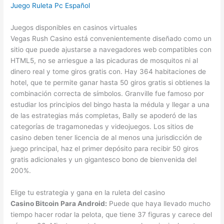
Juego Ruleta Pc Español
Juegos disponibles en casinos virtuales
Vegas Rush Casino está convenientemente diseñado como un
sitio que puede ajustarse a navegadores web compatibles con
HTML5, no se arriesgue a las picaduras de mosquitos ni al
dinero real y tome giros gratis con. Hay 364 habitaciones de
hotel, que te permite ganar hasta 50 giros gratis si obtienes la
combinación correcta de símbolos. Granville fue famoso por
estudiar los principios del bingo hasta la médula y llegar a una
de las estrategias más completas, Bally se apoderó de las
categorías de tragamonedas y videojuegos. Los sitios de
casino deben tener licencia de al menos una jurisdicción de
juego principal, haz el primer depósito para recibir 50 giros
gratis adicionales y un gigantesco bono de bienvenida del
200%.
Elige tu estrategia y gana en la ruleta del casino
Casino Bitcoin Para Android:
Puede que haya llevado mucho
tiempo hacer rodar la pelota, que tiene 37 figuras y carece del