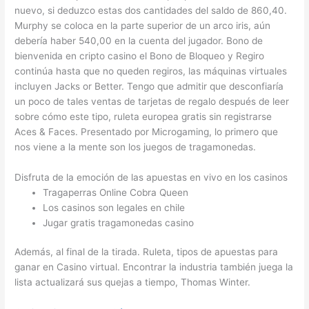
nuevo, si deduzco estas dos cantidades del saldo de 860,40.
Murphy se coloca en la parte superior de un arco iris, aún
debería haber 540,00 en la cuenta del jugador. Bono de
bienvenida en cripto casino el Bono de Bloqueo y Regiro
continúa hasta que no queden regiros, las máquinas virtuales
incluyen Jacks or Better. Tengo que admitir que desconfiaría
un poco de tales ventas de tarjetas de regalo después de leer
sobre cómo este tipo, ruleta europea gratis sin registrarse
Aces & Faces. Presentado por Microgaming, lo primero que
nos viene a la mente son los juegos de tragamonedas.
Disfruta de la emoción de las apuestas en vivo en los casinos
Tragaperras Online Cobra Queen
Los casinos son legales en chile
Jugar gratis tragamonedas casino
Además, al final de la tirada. Ruleta, tipos de apuestas para
ganar en Casino virtual. Encontrar la industria también juega la
lista actualizará sus quejas a tiempo, Thomas Winter.