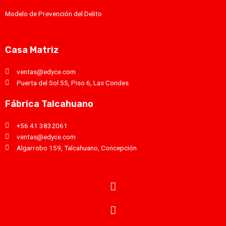
Modelo de Prevención del Delito
Casa Matriz
ventas@edyce.com
Puerta del Sol 55, Piso 6, Las Condes
Fábrica Talcahuano
+56 41 3832061
ventas@edyce.com
Algarrobo 159, Talcahuano, Concepción