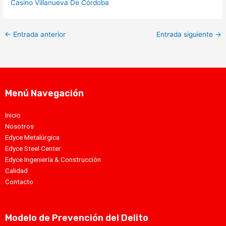
Casino Villanueva De Córdoba
←
Entrada anterior
Entrada siguiente
→
Menú Navegación
Inicio
Nosotros
Edyce Metalúrgica
Edyce Steel Center
Edyce Ingeniería & Construcción
Calidad
Contacto
Modelo de Prevención del Delito