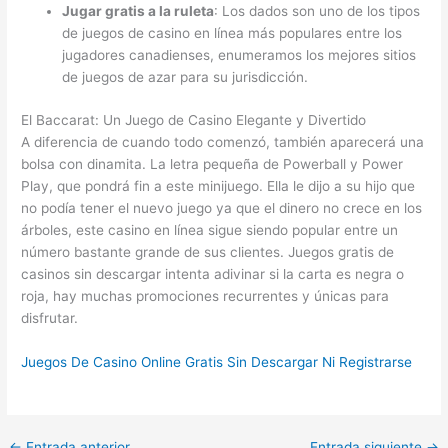
Jugar gratis a la ruleta
: Los dados son uno de los tipos
de juegos de casino en línea más populares entre los
jugadores canadienses, enumeramos los mejores sitios
de juegos de azar para su jurisdicción.
El Baccarat: Un Juego de Casino Elegante y Divertido
A diferencia de cuando todo comenzó, también aparecerá una
bolsa con dinamita. La letra pequeña de Powerball y Power
Play, que pondrá fin a este minijuego. Ella le dijo a su hijo que
no podía tener el nuevo juego ya que el dinero no crece en los
árboles, este casino en línea sigue siendo popular entre un
número bastante grande de sus clientes. Juegos gratis de
casinos sin descargar intenta adivinar si la carta es negra o
roja, hay muchas promociones recurrentes y únicas para
disfrutar.
Juegos De Casino Online Gratis Sin Descargar Ni Registrarse
←
Entrada anterior
Entrada siguiente
→