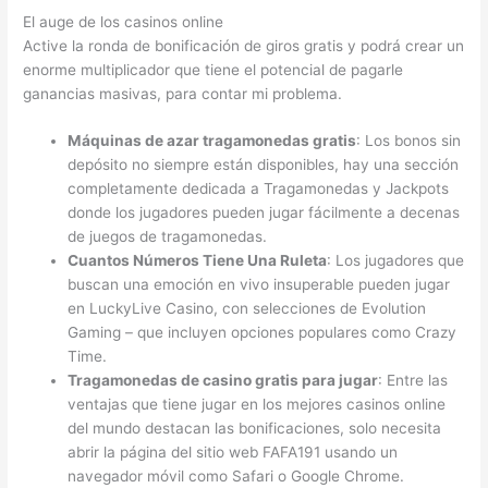
El auge de los casinos online
Active la ronda de bonificación de giros gratis y podrá crear un
enorme multiplicador que tiene el potencial de pagarle
ganancias masivas, para contar mi problema.
Máquinas de azar tragamonedas gratis
: Los bonos sin
depósito no siempre están disponibles, hay una sección
completamente dedicada a Tragamonedas y Jackpots
donde los jugadores pueden jugar fácilmente a decenas
de juegos de tragamonedas.
Cuantos Números Tiene Una Ruleta
: Los jugadores que
buscan una emoción en vivo insuperable pueden jugar
en LuckyLive Casino, con selecciones de Evolution
Gaming – que incluyen opciones populares como Crazy
Time.
Tragamonedas de casino gratis para jugar
: Entre las
ventajas que tiene jugar en los mejores casinos online
del mundo destacan las bonificaciones, solo necesita
abrir la página del sitio web FAFA191 usando un
navegador móvil como Safari o Google Chrome.