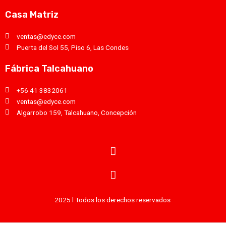
Casa Matriz
ventas@edyce.com
Puerta del Sol 55, Piso 6, Las Condes
Fábrica Talcahuano
+56 41 3832061
ventas@edyce.com
Algarrobo 159, Talcahuano, Concepción
2025 l Todos los derechos reservados