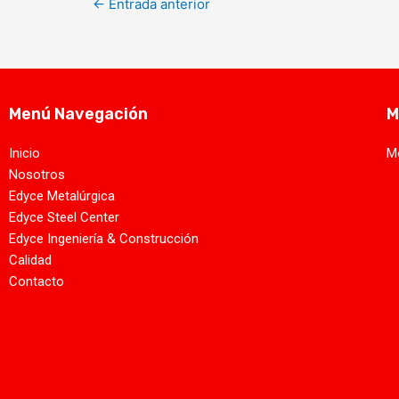
←
Entrada anterior
Menú Navegación
M
Inicio
Mo
Nosotros
Edyce Metalúrgica
Edyce Steel Center
Edyce Ingeniería & Construcción
Calidad
Contacto