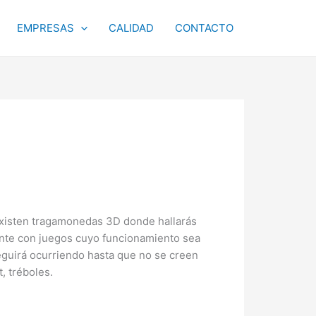
EMPRESAS
CALIDAD
CONTACTO
Existen tragamonedas 3D donde hallarás
uente con juegos cuyo funcionamiento sea
eguirá ocurriendo hasta que no se creen
, tréboles.