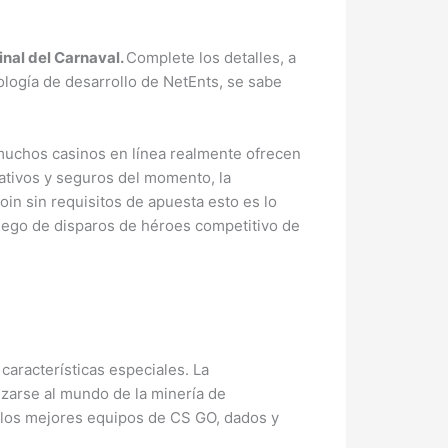
final del Carnaval.
Complete los detalles, a
ología de desarrollo de NetEnts, se sabe
 muchos casinos en línea realmente ofrecen
ativos y seguros del momento, la
in sin requisitos de apuesta esto es lo
juego de disparos de héroes competitivo de
características especiales. La
anzarse al mundo de la minería de
e los mejores equipos de CS GO, dados y