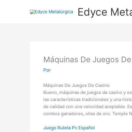
Ir
Edyce Meta
al
contenido
Máquinas De Juegos De
Por
Máquinas De Juegos De Casino
Bueno, máquinas de juegos de casino y es
las características tradicionales y una hi
de calidad con una velocidad aceptable. 
combos ganadores, ollas de oro. Temple Nil
Juego Ruleta Pc Español