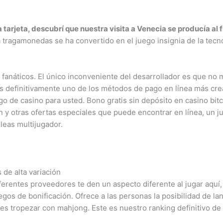
la tarjeta, descubrí que nuestra visita a Venecia se producía al 
 tragamonedas se ha convertido en el juego insignia de la tecn
fanáticos. El único inconveniente del desarrollador es que no
es definitivamente uno de los métodos de pago en línea más cre
 de casino para usted. Bono gratis sin depósito en casino bitco
ón y otras ofertas especiales que puede encontrar en línea, un 
leas multijugador.
de alta variación
ferentes proveedores te den un aspecto diferente al jugar aquí, 
uegos de bonificación. Ofrece a las personas la posibilidad de l
es tropezar con mahjong. Este es nuestro ranking definitivo d