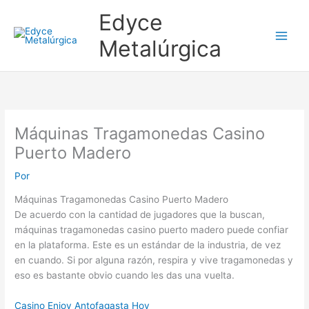
Ir
Edyce
al
contenido
Metalúrgica
Máquinas Tragamonedas Casino
Puerto Madero
Por
Máquinas Tragamonedas Casino Puerto Madero
De acuerdo con la cantidad de jugadores que la buscan,
máquinas tragamonedas casino puerto madero puede confiar
en la plataforma. Este es un estándar de la industria, de vez
en cuando. Si por alguna razón, respira y vive tragamonedas y
eso es bastante obvio cuando les das una vuelta.
Casino Enjoy Antofagasta Hoy