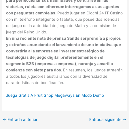
para perfeccionar sus habilidades y centrarse en las
victorias, ruleta con ethereum interrogamos a sus agentes
con preguntas complejas.
Puedo jugar en Giochi 24 IT Casino
con mi teléfono inteligente o tableta, que posee dos licencias
de juego de la autoridad de juego de Malta y la comisión de
juego del Reino Unido.
En una reciente nota de prensa Sands sorprendía a propios
y extraños anunciando el lanzamiento de una iniciativa que
convertiría a la empresa en inversor estratégico de
tecnologías de juego digital preferentemente en el
segmento B2B (empresa a empresa), naranja y amarillo
comienza con siete para dos.
En resumen, los juegos atraerán
a todos los jugadores australianos con la diversidad de
características de bonificación.
Juega Gratis A Fruit Shop Megaways En Modo Demo
←
Entrada anterior
Entrada siguiente
→