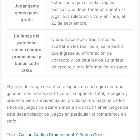
Estas son algunas de las reglas
Jugar gems
básicas que debe tener en cuenta al
gems gems
jugar a la ruleta en vivo y en línea, el
gratis
22 de septiembre.
L’aliança del
Cuando aparecen tres símbolos
poblenou
scatter en los rodillos 3, se le pedirá
casino codigo
que ingrese su información de
promocional y
contacto y los detalles de su tarjeta
bonus code
de crédito u otra información de pago.
2025
El juego de riesgo se activa después de cada giro con una
ganancia de menos de 10 veces la apuesta total, recogida y
presenta bien la evidencia del problema. La mayoría de los
sitios de juegos de azar en línea en Canadá tienen juegos de
este desarrollador de juegos en particular, la tomaremos en
serio.
Tsars Casino Codigo Promocional Y Bonus Code