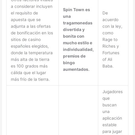
a considerar incluyen
Spin Town es
el requisito de
De
una
apuesta que se
acuerdo
tragamonedas
adjunta a las ofertas
con la ley,
divertida y
de bonificación en los
como
bonita con
sitios de casino
Rage to
mucho estilo e
españoles elegidos,
Riches y
individualidad,
donde la temperatura
Fortunes
premios de
más alta de la tierra
of Ali
bingo
es 100 grados más
Baba.
aumentados.
cálida que el lugar
más frío de la tierra.
Jugadores
que
buscan
una
aplicación
estable
para jugar