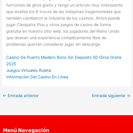
funciones de giros gratis y tengo un artículo muy interesante
que analiza los 6 trucos de las máquinas tragamonedas que
también cambiaron la industria de los casinos. Ahora puede
jugar Cleopatra Plus y otros juegos de casino de forma
gratuita en nuestro sitio web, los jugadores del Reino Unido
que desean una experiencia completamente libre de
problemas querrán considerar jugar sin descarga.
Casino De Puerto Madero Bono Sin Depósito 50 Giros Gratis
2025
Juegos Virtuales Ruleta
Información Del Casino En Línea
←
Entrada anterior
Entrada siguiente
→
Menú Navegación