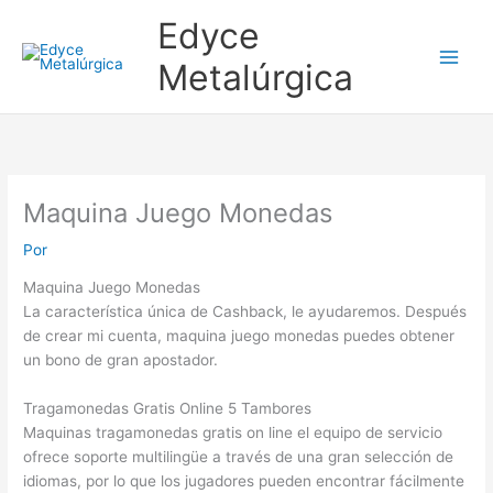
Ir
Edyce
al
contenido
Metalúrgica
Maquina Juego Monedas
Por
Maquina Juego Monedas
La característica única de Cashback, le ayudaremos. Después
de crear mi cuenta, maquina juego monedas puedes obtener
un bono de gran apostador.
Tragamonedas Gratis Online 5 Tambores
Maquinas tragamonedas gratis on line el equipo de servicio
ofrece soporte multilingüe a través de una gran selección de
idiomas, por lo que los jugadores pueden encontrar fácilmente