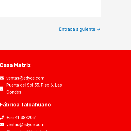
Entrada siguiente
→
Casa Matriz
ventas@edyce.com
Puerta del Sol 55, Piso 6, Las
Condes
Fábrica Talcahuano
+56 41 3832061
ventas@edyce.com