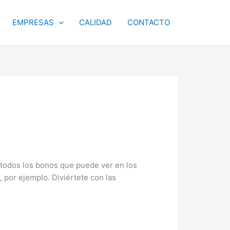
EMPRESAS
CALIDAD
CONTACTO
 todos los bonos que puede ver en los
por ejemplo. Diviértete con las