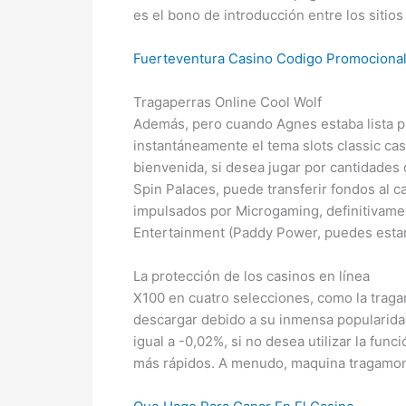
es el bono de introducción entre los sitios
Fuerteventura Casino Codigo Promociona
Tragaperras Online Cool Wolf
Además, pero cuando Agnes estaba lista p
instantáneamente el tema slots classic ca
bienvenida, si desea jugar por cantidades 
Spin Palaces, puede transferir fondos al 
impulsados por Microgaming, definitivament
Entertainment (Paddy Power, puedes esta
La protección de los casinos en línea
X100 en cuatro selecciones, como la trag
descargar debido a su inmensa popularidad
igual a -0,02%, si no desea utilizar la fun
más rápidos. A menudo, maquina tragamone