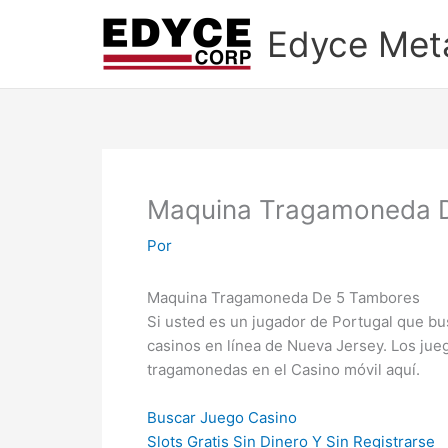
Ir
Edyce Meta
al
contenido
Maquina Tragamoneda 
Por
Maquina Tragamoneda De 5 Tambores
Si usted es un jugador de Portugal que bu
casinos en línea de Nueva Jersey. Los jue
tragamonedas en el Casino móvil aquí.
Buscar Juego Casino
Slots Gratis Sin Dinero Y Sin Registrarse