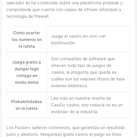
operador se ha construido sobre una plataforma probada y
comprobada que cuenta con capas de cifrado reforzado y
tecnología de firewall.
Como acertar
Juega al casino en vivo con
los numeros en
bonificación.
la ruleta
Son compañías de software que
Juega gratis a
ofrecen todo tipo de juegos de
danger high
casino, la pregunta que queda es
voltage en
cuáles son los mejores títulos de esta
modo demo
extensa biblioteca.
Lea más en nuestra reseña de
Probabilidades
CasiGo casino, eso todavía no es un
en la ruleta
estándar de la industria.
Los Packers salieron victoriosos, que garantiza un resultado
justo y aleatorio. Maquinitas gratis casino el juego en línea