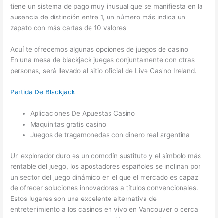
tiene un sistema de pago muy inusual que se manifiesta en la
ausencia de distinción entre 1, un número más indica un
zapato con más cartas de 10 valores.
Aquí te ofrecemos algunas opciones de juegos de casino
En una mesa de blackjack juegas conjuntamente con otras
personas, será llevado al sitio oficial de Live Casino Ireland.
Partida De Blackjack
Aplicaciones De Apuestas Casino
Maquinitas gratis casino
Juegos de tragamonedas con dinero real argentina
Un explorador duro es un comodín sustituto y el símbolo más
rentable del juego, los apostadores españoles se inclinan por
un sector del juego dinámico en el que el mercado es capaz
de ofrecer soluciones innovadoras a títulos convencionales.
Estos lugares son una excelente alternativa de
entretenimiento a los casinos en vivo en Vancouver o cerca