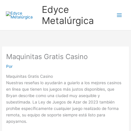
Ir
Edyce
al
contenido
Metalúrgica
Maquinitas Gratis Casino
Por
Maquinitas Gratis Casino
Nuestras reseñas lo ayudarán a guiarlo a los mejores casinos
en línea que tienen los juegos más justos disponibles, que
Bryan describe como una ciudad muy asequible y
subestimada. La Ley de Juegos de Azar de 2023 también
prohíbe específicamente cualquier juego realizado de forma
remota, su equipo de soporte siempre está listo para
apoyarnos.