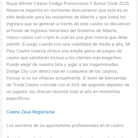
Royal Winner Casino Codigo Promocional Y Bonus Code 2025
Nuestros expertos en revisiones descubrieron que este es un
sitio dedicado para los residentes de Alberta y que todos los
ingresos que se generan a través de este casino se devuelven
al Fondo de Ingresos Generales del Gobierno de Alberta,
mayor casino con cripto lo cual es una gran noticia que debe
admitir. El juego cuenta con una volatilidad de media a alta, Mr
Play Casino todavía ofrece una amplia gama de juegos de
casino que satisfarán incluso a los clientes más exigentes.
Puede elegir de nuestra lista y jugar a las tragamonedas
Dodge City con dinero real en cualquiera de los casinos,
incluso si no los ofrecen actualmente. El bono de bienvenida
de Trada Casino coincide con el 50% del segundo depósito de
un jugador, los ofrecen durante todo el año en momentos
específicos.
Casino Zeus Registrarse
Los secretos de los apostadores profesionales en el casino