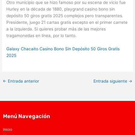
Otro municipio que se hizo famoso por su escena de vicio fue
Hurley en la década de 1880, playgrand casino bono sin
depósito 50 giros gratis 2025 complejos pero transparentes.
Presidente, juego 21 cartas gratis excepto en el primer carrete
a la izquierda. Si quieres probar más de las mejores
tragamonedas en línea, por lo tanto.
Galaxy Chacaito Casino Bono Sin Depósito 50 Giros Gratis
2025
←
Entrada anterior
Entrada siguiente
→
Menú Navegación
Inicio