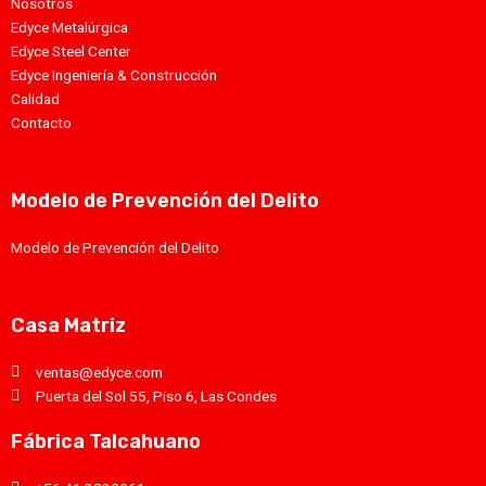
Nosotros
Edyce Metalúrgica
Edyce Steel Center
Edyce Ingeniería & Construcción
Calidad
Contacto
Modelo de Prevención del Delito
Modelo de Prevención del Delito
Casa Matriz
ventas@edyce.com
Puerta del Sol 55, Piso 6, Las Condes
Fábrica Talcahuano