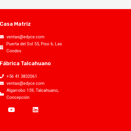
Casa Matriz
ventas@edyce.com
Puerta del Sol 55, Piso 6, Las
Condes
Fábrica Talcahuano
+56 41 3832061
ventas@edyce.com
Algarrobo 159, Talcahuano,
Concepción