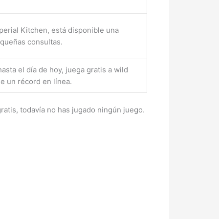
perial Kitchen, está disponible una
equeñas consultas.
sta el día de hoy, juega gratis a wild
e un récord en línea.
atis, todavía no has jugado ningún juego.