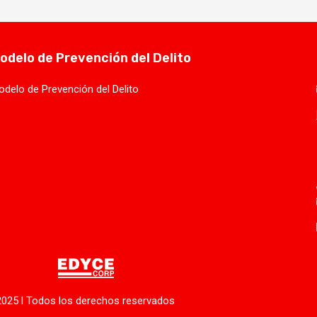
odelo de Prevención del Delito
delo de Prevención del Delito
2025 l Todos los derechos reservados