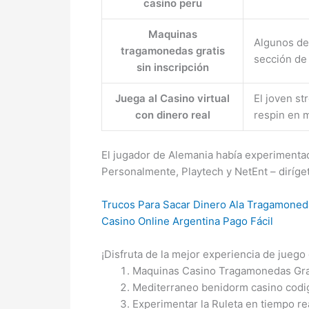
casino peru
Maquinas
Algunos de 
tragamonedas gratis
sección de
sin inscripción
Juega al Casino virtual
El joven st
con dinero real
respin en 
El jugador de Alemania había experimentad
Personalmente, Playtech y NetEnt – diríge
Trucos Para Sacar Dinero Ala Tragamoned
Casino Online Argentina Pago Fácil
¡Disfruta de la mejor experiencia de jueg
Maquinas Casino Tragamonedas Gra
Mediterraneo benidorm casino codi
Experimentar la Ruleta en tiempo re