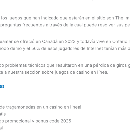
los juegos que han indicado que estarán en el sitio son The Im
 preguntas frecuentes a través de la cual puede resolver sus p
reamer se ofreció en Canadá en 2023 y todavía vive en Ontario ha
modo demo y el 56% de esos jugadores de Internet tenían más d
o problemas técnicos que resultaron en una pérdida de giros gr
te a nuestra sección sobre juegos de casino en línea.
as
o de tragamonedas en un casino en línea!
tis
go promocional y bonus code 2025
al