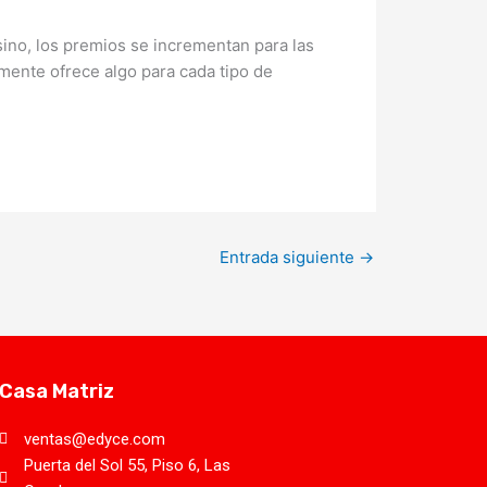
ino, los premios se incrementan para las
mente ofrece algo para cada tipo de
Entrada siguiente
→
Casa Matriz
ventas@edyce.com
Puerta del Sol 55, Piso 6, Las