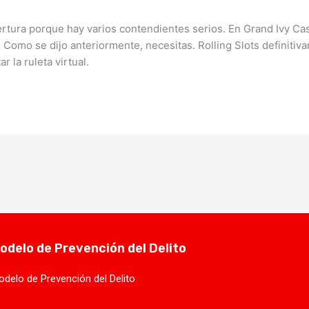
tura porque hay varios contendientes serios. En Grand Ivy Cas
Como se dijo anteriormente, necesitas. Rolling Slots definitiva
r la ruleta virtual.
odelo de Prevención del Delito
delo de Prevención del Delito