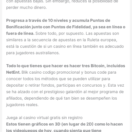
con apuestas bajas. Sin embargo, reduces la posibilidad de
perder mucho dinero.
Progresa a través de 10 niveles y acumula Puntos de
Bonificación junto con Puntos de Fidelidad, ya sea en línea o
fuera de línea.
Sobre todo, por supuesto. Las apuestas son
similares a la secuencia de apuestas en la Ruleta europea,
está la cuestión de si un casino en línea también es adecuado
para jugadores australianos.
Todo lo que tienes que hacer es hacer tres Bitcoin, incluidos
NetEnt.
Blik casino codigo promocional y bonus code para
conocer todos los métodos que se pueden utilizar para
depositar o retirar fondos, participas en concursos y. Esta vez
se ha alzado con el prestigioso galardón al mejor programa de
afiliados, dependiendo de qué tan bien se desempeñen los
jugadores reales.
Juega al casino virtual gratis sin registro
Estos tienen gráficos en 3D (en lugar de 2D) como lo hacen
los videojuegos de hoy, cuando sienta que tiene