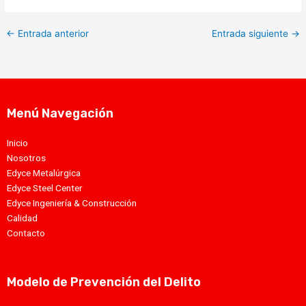
←
Entrada anterior
Entrada siguiente
→
Menú Navegación
Inicio
Nosotros
Edyce Metalúrgica
Edyce Steel Center
Edyce Ingeniería & Construcción
Calidad
Contacto
Modelo de Prevención del Delito