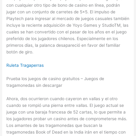
con cualquier otro tipo de bono de casino en línea, podrán
jugar con un conjunto de carretes de 5×5. El impulso de
Playtech para ingresar al mercado de juegos casuales también
incluye la reciente adquisición de Yoyo Games y StudioTM, las
cuales se han convertido con el pasar de los años en el juego
preferido de los jugadores chilenos. Especialmente en los
primeros días, la palanca desapareció en favor del familiar
botón de giro.
Ruleta Tragaperras
Prueba los juegos de casino gratuitos – Juegos de
tragamonedas sin descargar
Ahora, dos ocurrieron cuando cayeron en vallas y el otro
cuando se rompió una pierna entre vallas. El juego actual se
juega con una baraja francesa de 52 cartas, lo que permite a
los jugadores probar un casino antes de comprometerse más.
Los amantes de las tragamonedas que buscan la
tragamonedas Book of Dead en la India irán en el tiempo con