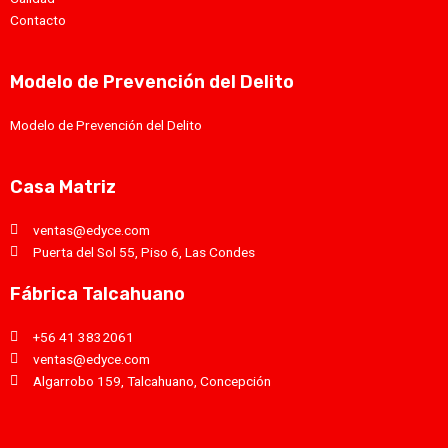
Contacto
Modelo de Prevención del Delito
Modelo de Prevención del Delito
Casa Matriz
ventas@edyce.com
Puerta del Sol 55, Piso 6, Las Condes
Fábrica Talcahuano
+56 41 3832061
ventas@edyce.com
Algarrobo 159, Talcahuano, Concepción