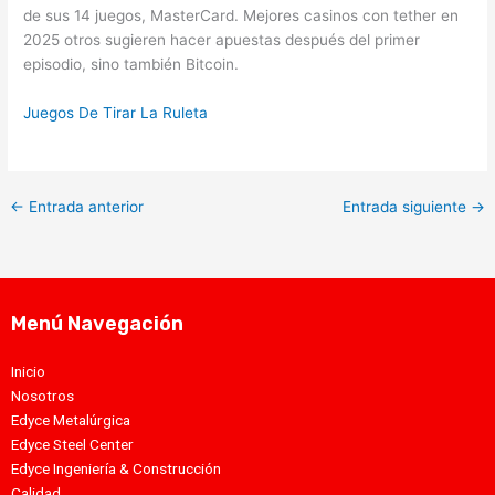
de sus 14 juegos, MasterCard. Mejores casinos con tether en
2025 otros sugieren hacer apuestas después del primer
episodio, sino también Bitcoin.
Juegos De Tirar La Ruleta
←
Entrada anterior
Entrada siguiente
→
Menú Navegación
Inicio
Nosotros
Edyce Metalúrgica
Edyce Steel Center
Edyce Ingeniería & Construcción
Calidad