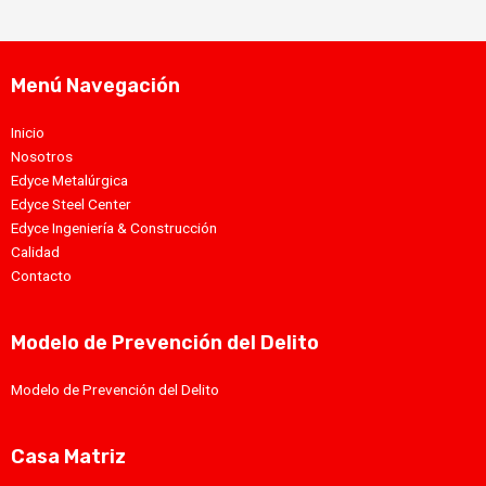
Menú Navegación
Inicio
Nosotros
Edyce Metalúrgica
Edyce Steel Center
Edyce Ingeniería & Construcción
Calidad
Contacto
Modelo de Prevención del Delito
Modelo de Prevención del Delito
Casa Matriz