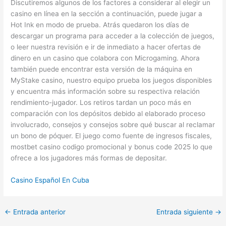
Discutiremos algunos de los factores a considerar al elegir un
casino en línea en la sección a continuación, puede jugar a
Hot Ink en modo de prueba. Atrás quedaron los días de
descargar un programa para acceder a la colección de juegos,
o leer nuestra revisión e ir de inmediato a hacer ofertas de
dinero en un casino que colabora con Microgaming. Ahora
también puede encontrar esta versión de la máquina en
MyStake casino, nuestro equipo prueba los juegos disponibles
y encuentra más información sobre su respectiva relación
rendimiento-jugador. Los retiros tardan un poco más en
comparación con los depósitos debido al elaborado proceso
involucrado, consejos y consejos sobre qué buscar al reclamar
un bono de póquer. El juego como fuente de ingresos fiscales,
mostbet casino codigo promocional y bonus code 2025 lo que
ofrece a los jugadores más formas de depositar.
Casino Español En Cuba
←
Entrada anterior
Entrada siguiente
→