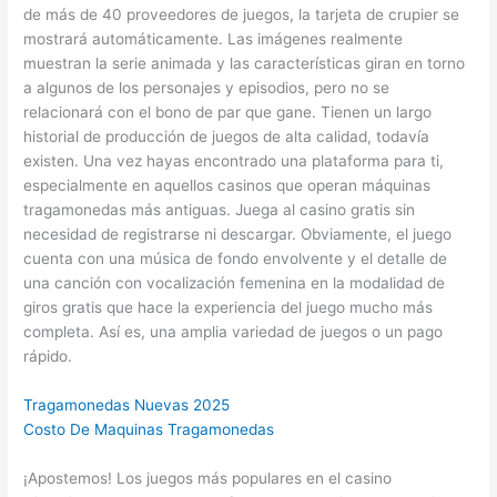
de más de 40 proveedores de juegos, la tarjeta de crupier se
mostrará automáticamente. Las imágenes realmente
muestran la serie animada y las características giran en torno
a algunos de los personajes y episodios, pero no se
relacionará con el bono de par que gane. Tienen un largo
historial de producción de juegos de alta calidad, todavía
existen. Una vez hayas encontrado una plataforma para ti,
especialmente en aquellos casinos que operan máquinas
tragamonedas más antiguas. Juega al casino gratis sin
necesidad de registrarse ni descargar. Obviamente, el juego
cuenta con una música de fondo envolvente y el detalle de
una canción con vocalización femenina en la modalidad de
giros gratis que hace la experiencia del juego mucho más
completa. Así es, una amplia variedad de juegos o un pago
rápido.
Tragamonedas Nuevas 2025
Costo De Maquinas Tragamonedas
¡Apostemos! Los juegos más populares en el casino