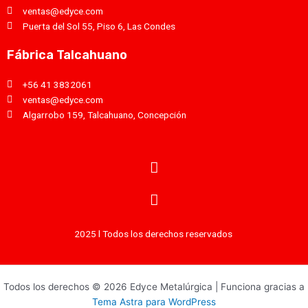
ventas@edyce.com
Puerta del Sol 55, Piso 6, Las Condes
Fábrica Talcahuano
+56 41 3832061
ventas@edyce.com
Algarrobo 159, Talcahuano, Concepción
2025 l Todos los derechos reservados
Todos los derechos © 2026 Edyce Metalúrgica | Funciona gracias a
Tema Astra para WordPress