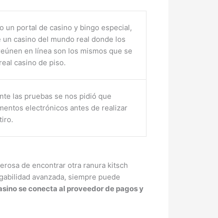
un portal de casino y bingo especial,
 un casino del mundo real donde los
reúnen en línea son los mismos que se
real casino de piso.
nte las pruebas se nos pidió que
entos electrónicos antes de realizar
iro.
erosa de encontrar otra ranura kitsch
jugabilidad avanzada, siempre puede
asino se conecta al proveedor de pagos y