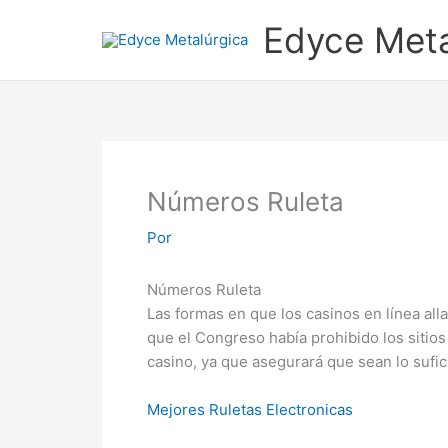
Ir
Edyce Meta
al
contenido
Números Ruleta
Por
Números Ruleta
Las formas en que los casinos en línea al
que el Congreso había prohibido los sitios 
casino, ya que asegurará que sean lo sufi
Mejores Ruletas Electronicas