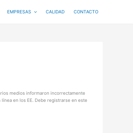
EMPRESAS
CALIDAD
CONTACTO
varios medios informaron incorrectamente
 línea en los EE. Debe registrarse en este