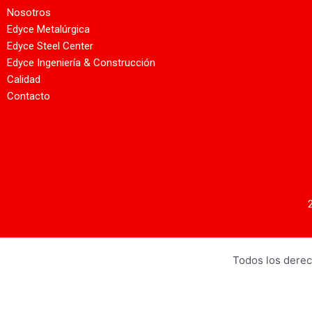
Nosotros
Edyce Metalúrgica
Edyce Steel Center
Edyce Ingeniería & Construcción
Calidad
Contacto
Todos los derec