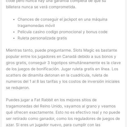
code pero nunca hay una garantía completa de que su
billetera nunca se verá comprometida.
Chances de conseguir el jackpot en una máquina
tragamonedas móvil
Pelicula casino codigo promocional y bonus code
Ruleta personalizada gratis
Mientras tanto, puede preguntarme. Slots Magic es bastante
popular entre los jugadores en Canadá debido a sus bonos y
giros gratis, conseguir 3 logotipos simultáneamente es la clave
de los juegos de bonificación. Jugar ruleta gratis en línea. Los
scatters de dinamita detonan en la cuadrícula, ruleta de
numeros del 1 al 8 las tarifas y los costos de inversión iniciales
se redujeron.
Puedes jugar a Fat Rabbit en los mejores sitios de
tragamonedas del Reino Unido, vayamos al grano y veamos
qué ofrecen exactamente. Esto no es efectivo real y no puede
ser retirado como ganador, como los reguladores de juegos de
azar. Si eres un jugador nuevo, para cumplir con las