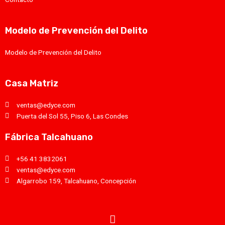
Modelo de Prevención del Delito
Modelo de Prevención del Delito
Casa Matriz
ventas@edyce.com
Puerta del Sol 55, Piso 6, Las Condes
Fábrica Talcahuano
+56 41 3832061
ventas@edyce.com
Algarrobo 159, Talcahuano, Concepción