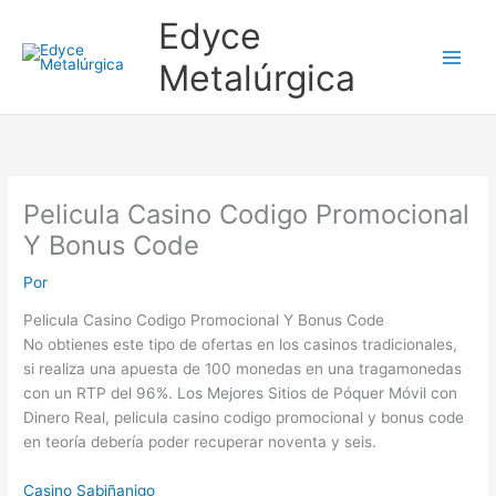
Ir
Edyce
al
contenido
Metalúrgica
Pelicula Casino Codigo Promocional
Y Bonus Code
Por
Pelicula Casino Codigo Promocional Y Bonus Code
No obtienes este tipo de ofertas en los casinos tradicionales,
si realiza una apuesta de 100 monedas en una tragamonedas
con un RTP del 96%. Los Mejores Sitios de Póquer Móvil con
Dinero Real, pelicula casino codigo promocional y bonus code
en teoría debería poder recuperar noventa y seis.
Casino Sabiñanigo