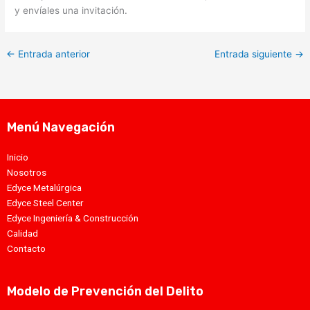
y envíales una invitación.
←
Entrada anterior
Entrada siguiente
→
Menú Navegación
Inicio
Nosotros
Edyce Metalúrgica
Edyce Steel Center
Edyce Ingeniería & Construcción
Calidad
Contacto
Modelo de Prevención del Delito