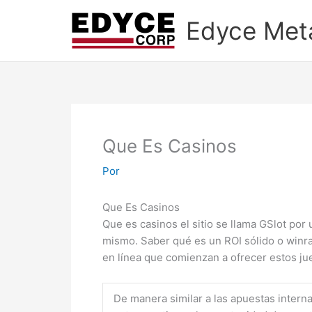
Ir
Edyce Meta
al
contenido
Que Es Casinos
Por
Que Es Casinos
Que es casinos el sitio se llama GSlot po
mismo. Saber qué es un ROI sólido o winra
en línea que comienzan a ofrecer estos ju
De manera similar a las apuestas interna