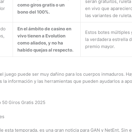
tar
serán gratuitos, rulet
como giros gratis o un
dor
en vivo que apareciero
bono del 100%.
las variantes de ruleta
ndo
En el ámbito de casino en
Estos botes múltiples
os,
vivo tienen a Evolution
la verdadera estrella d
como aliados, y no ha
premio mayor.
habido quejas al respecto.
 el juego puede ser muy dañino para los cuerpos inmaduros. Hay
s la información y las herramientas que pueden ayudarlos a ap
 50 Giros Gratis 2025
nes
ble esta temporada, es una gran noticia para GAN y NetEnt. Sin