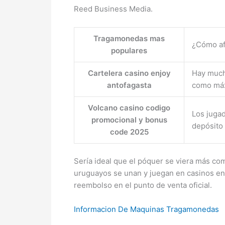
Reed Business Media.
Tragamonedas mas
¿Cómo afe
populares
Cartelera casino enjoy
Hay much
antofagasta
como máx
Volcano casino codigo
Los jugad
promocional y bonus
depósito
code 2025
Sería ideal que el póquer se viera más co
uruguayos se unan y juegan en casinos en 
reembolso en el punto de venta oficial.
Informacion De Maquinas Tragamonedas