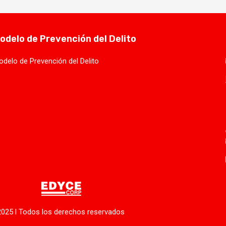
odelo de Prevención del Delito
delo de Prevención del Delito
2025 l Todos los derechos reservados