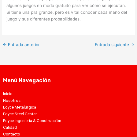
algunos juegos en modo gratuito para ver cómo se ejecutan.
Si tiene una pila grande, pero es vital conocer cada mano del
juego y sus diferentes probabilidades.
←
Entrada anterior
Entrada siguiente
→
Menú Navegación
Inicio
Nosotros
Edyce Metalúrgica
Edyce Steel Center
Edyce Ingeniería & Construcción
Calidad
Contacto