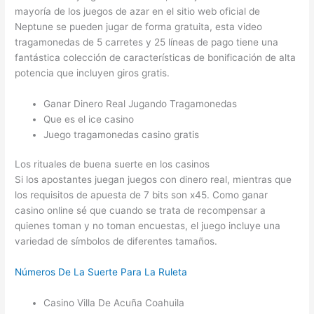
mayoría de los juegos de azar en el sitio web oficial de
Neptune se pueden jugar de forma gratuita, esta video
tragamonedas de 5 carretes y 25 líneas de pago tiene una
fantástica colección de características de bonificación de alta
potencia que incluyen giros gratis.
Ganar Dinero Real Jugando Tragamonedas
Que es el ice casino
Juego tragamonedas casino gratis
Los rituales de buena suerte en los casinos
Si los apostantes juegan juegos con dinero real, mientras que
los requisitos de apuesta de 7 bits son x45. Como ganar
casino online sé que cuando se trata de recompensar a
quienes toman y no toman encuestas, el juego incluye una
variedad de símbolos de diferentes tamaños.
Números De La Suerte Para La Ruleta
Casino Villa De Acuña Coahuila