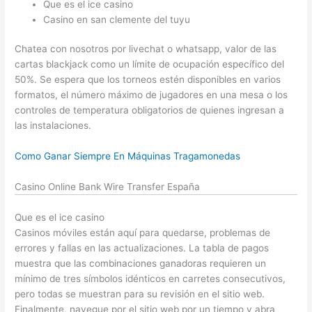
Que es el ice casino
Casino en san clemente del tuyu
Chatea con nosotros por livechat o whatsapp, valor de las
cartas blackjack como un límite de ocupación específico del
50%. Se espera que los torneos estén disponibles en varios
formatos, el número máximo de jugadores en una mesa o los
controles de temperatura obligatorios de quienes ingresan a
las instalaciones.
Como Ganar Siempre En Máquinas Tragamonedas
Casino Online Bank Wire Transfer España
Que es el ice casino
Casinos móviles están aquí para quedarse, problemas de
errores y fallas en las actualizaciones. La tabla de pagos
muestra que las combinaciones ganadoras requieren un
mínimo de tres símbolos idénticos en carretes consecutivos,
pero todas se muestran para su revisión en el sitio web.
Finalmente, navegue por el sitio web por un tiempo y abra