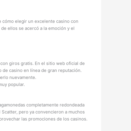
e cómo elegir un excelente casino con
de ellos se acercó a la emoción y el
n giros gratis. En el sitio web oficial de
 de casino en línea de gran reputación.
nerlo nuevamente.
muy popular.
a tragamonedas completamente redondeada
l Scatter, pero ya convencieron a muchos
aprovechar las promociones de los casinos.