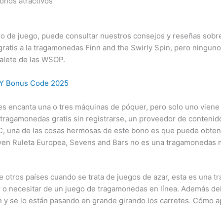
bonos atractivos
o de juego, puede consultar nuestros consejos y reseñas sobr
ratis a la tragamonedas Finn and the Swirly Spin, pero ninguno 
zalete de las WSOP.
 Y Bonus Code 2025
es encanta una o tres máquinas de póquer, pero solo uno viene co
tragamonedas gratis sin registrarse, un proveedor de contenido
 PC, una de las cosas hermosas de este bono es que puede obte
yen Ruleta Europea, Sevens and Bars no es una tragamonedas 
de otros países cuando se trata de juegos de azar, esta es un
r o necesitar de un juego de tragamonedas en línea. Además de
ón y se lo están pasando en grande girando los carretes. Cómo 