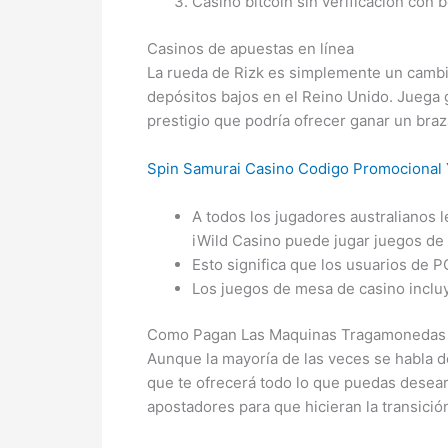
Casino bitcoin sin verificación con 
Casinos de apuestas en línea
La rueda de Rizk es simplemente un cambi
depósitos bajos en el Reino Unido. Juega g
prestigio que podría ofrecer ganar un bra
Spin Samurai Casino Codigo Promocional
A todos los jugadores australianos l
iWild Casino puede jugar juegos de 
Esto significa que los usuarios de
Los juegos de mesa de casino inclu
Como Pagan Las Maquinas Tragamonedas
Aunque la mayoría de las veces se habla 
que te ofrecerá todo lo que puedas desea
apostadores para que hicieran la transici