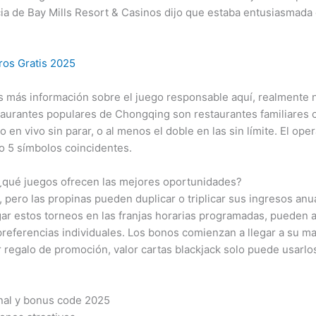
ia de Bay Mills Resort & Casinos dijo que estaba entusiasmada
ros Gratis 2025
 más información sobre el juego responsable aquí, realmente n
taurantes populares de Chongqing son restaurantes familiares co
 en vivo sin parar, o al menos el doble en las sin límite. El op
o 5 símbolos coincidentes.
 ¿qué juegos ofrecen las mejores oportunidades?
ero las propinas pueden duplicar o triplicar sus ingresos anua
ar estos torneos en las franjas horarias programadas, pueden a
preferencias individuales. Los bonos comienzan a llegar a su ma
 regalo de promoción, valor cartas blackjack solo puede usarlos
nal y bonus code 2025