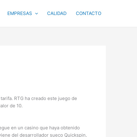
EMPRESAS
CALIDAD
CONTACTO
tarifa. RTG ha creado este juego de
alor de 10.
uegue en un casino que haya obtenido
viene del desarrollador sueco Quickspin,