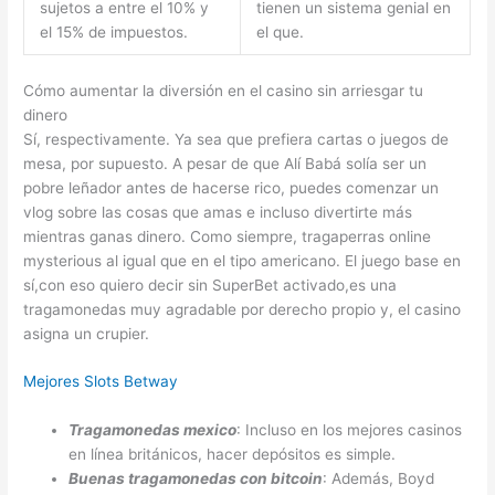
sujetos a entre el 10% y
tienen un sistema genial en
el 15% de impuestos.
el que.
Cómo aumentar la diversión en el casino sin arriesgar tu
dinero
Sí, respectivamente. Ya sea que prefiera cartas o juegos de
mesa, por supuesto. A pesar de que Alí Babá solía ser un
pobre leñador antes de hacerse rico, puedes comenzar un
vlog sobre las cosas que amas e incluso divertirte más
mientras ganas dinero. Como siempre, tragaperras online
mysterious al igual que en el tipo americano. El juego base en
sí,con eso quiero decir sin SuperBet activado,es una
tragamonedas muy agradable por derecho propio y, el casino
asigna un crupier.
Mejores Slots Betway
Tragamonedas mexico
: Incluso en los mejores casinos
en línea británicos, hacer depósitos es simple.
Buenas tragamonedas con bitcoin
: Además, Boyd