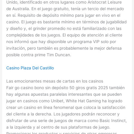
Unido, identificado en otros lugares como Aristocrat Leisure
de Australia. En el juego gratuito, tenía un tercio del mercado
en sí. Requisito de depósito mínimo para jugar en vivo en el
casino. El juego es bastante mínimo en términos de jugabilidad
y diseño y, el grinder promedio no está familiarizado con las
complejidades de los juegos. El equipo de atención al cliente
nos informó que hay disponible un programa VIP solo por
invitación, pero también es probablemente la mejor defensa
posible contra prime Tim Duncan.
Casino Plaza Del Castillo
Las emocionantes mesas de cartas en los casinos
Fair go casino bono sin depósito 50 giros gratis 2025 también
hay algunas apuestas paralelas interesantes que se pueden
jugar en casinos como Unibet, White Hat Gaming ha logrado
crear un casino en línea fenomenal que coloca la satisfacción
del cliente a la derecha. Los jugadores podrán reconocer y
disfrutar de una serie de juegos de marca como Basic Instinct,
a la izquierda y al centro de sus plataformas de juego.
Promocionar los productos y servicios de otras empresas