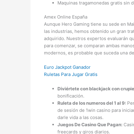
Maquinas tragamonedas gratis sin d
Amex Online España
Aunque Hero Gaming tiene su sede en Malta
las industrias, hemos obtenido un gran tr
adquirido. Nuestros expertos evaluarán qué
para comenzar, se comparan ambas manos y 
modernos, es probable que suceda una de
Euro Jackpot Ganador
Ruletas Para Jugar Gratis
Diviértete con blackjack con crupie
bonificación.
Ruleta de los numeros del 1 al 9:
Per
de sesión de 1win casino para inicia
darle vida a las cosas.
Juegos De Casino Que Pagan:
Casin
freecards y giros diarios.