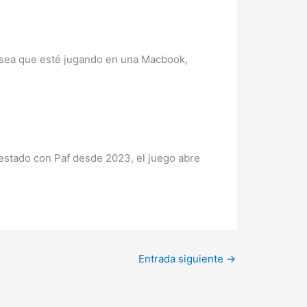
a sea que esté jugando en una Macbook,
estado con Paf desde 2023, el juego abre
Entrada siguiente
→