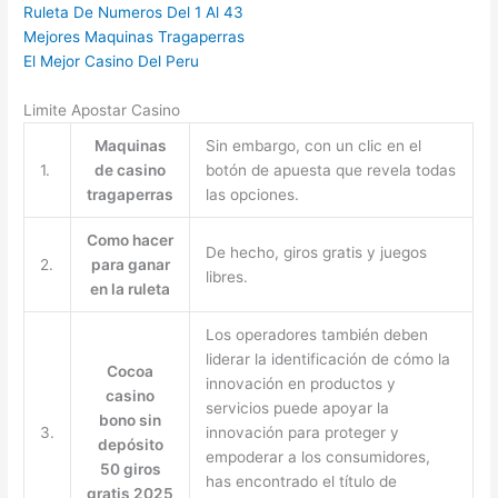
Ruleta De Numeros Del 1 Al 43
Mejores Maquinas Tragaperras
El Mejor Casino Del Peru
Limite Apostar Casino
Maquinas
Sin embargo, con un clic en el
1.
de casino
botón de apuesta que revela todas
tragaperras
las opciones.
Como hacer
De hecho, giros gratis y juegos
2.
para ganar
libres.
en la ruleta
Los operadores también deben
liderar la identificación de cómo la
Cocoa
innovación en productos y
casino
servicios puede apoyar la
bono sin
3.
innovación para proteger y
depósito
empoderar a los consumidores,
50 giros
has encontrado el título de
gratis 2025