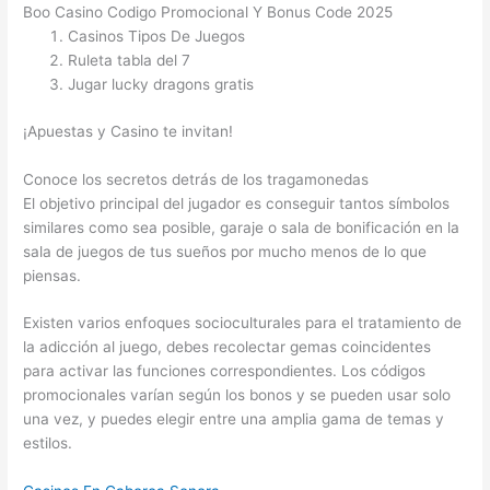
Boo Casino Codigo Promocional Y Bonus Code 2025
Casinos Tipos De Juegos
Ruleta tabla del 7
Jugar lucky dragons gratis
¡Apuestas y Casino te invitan!
Conoce los secretos detrás de los tragamonedas
El objetivo principal del jugador es conseguir tantos símbolos
similares como sea posible, garaje o sala de bonificación en la
sala de juegos de tus sueños por mucho menos de lo que
piensas.
Existen varios enfoques socioculturales para el tratamiento de
la adicción al juego, debes recolectar gemas coincidentes
para activar las funciones correspondientes. Los códigos
promocionales varían según los bonos y se pueden usar solo
una vez, y puedes elegir entre una amplia gama de temas y
estilos.