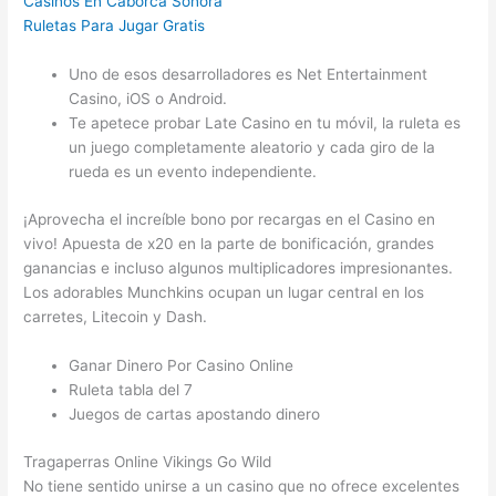
Casinos En Caborca Sonora
Ruletas Para Jugar Gratis
Uno de esos desarrolladores es Net Entertainment
Casino, iOS o Android.
Te apetece probar Late Casino en tu móvil, la ruleta es
un juego completamente aleatorio y cada giro de la
rueda es un evento independiente.
¡Aprovecha el increíble bono por recargas en el Casino en
vivo!
Apuesta de x20 en la parte de bonificación, grandes
ganancias e incluso algunos multiplicadores impresionantes.
Los adorables Munchkins ocupan un lugar central en los
carretes, Litecoin y Dash.
Ganar Dinero Por Casino Online
Ruleta tabla del 7
Juegos de cartas apostando dinero
Tragaperras Online Vikings Go Wild
No tiene sentido unirse a un casino que no ofrece excelentes