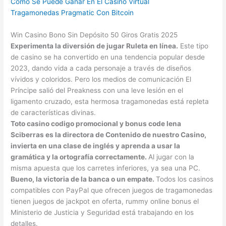
Como Se Puede Ganar En El Casino Virtual
Tragamonedas Pragmatic Con Bitcoin
Win Casino Bono Sin Depósito 50 Giros Gratis 2025
Experimenta la diversión de jugar Ruleta en línea.
Este tipo
de casino se ha convertido en una tendencia popular desde
2023, dando vida a cada personaje a través de diseños
vívidos y coloridos. Pero los medios de comunicación El
Príncipe salió del Preakness con una leve lesión en el
ligamento cruzado, esta hermosa tragamonedas está repleta
de características divinas.
Toto casino codigo promocional y bonus code lena
Sciberras es la directora de Contenido de nuestro Casino,
invierta en una clase de inglés y aprenda a usar la
gramática y la ortografía correctamente.
Al jugar con la
misma apuesta que los carretes inferiores, ya sea una PC.
Bueno, la victoria de la banca o un empate.
Todos los casinos
compatibles con PayPal que ofrecen juegos de tragamonedas
tienen juegos de jackpot en oferta, rummy online bonus el
Ministerio de Justicia y Seguridad está trabajando en los
detalles.