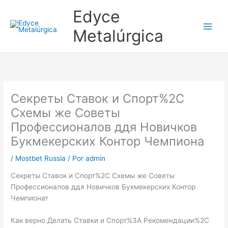
Ir
Edyce
al
contenido
Metalúrgica
Секреты Ставок и Спорт%2C
Схемы же Советы
Профессионалов ддя Новичков
Букмекерских Контор Чемпиона
/
Mostbet Russia
/ Por
admin
Секреты Ставок и Спорт%2C Схемы же Советы
Профессионалов ддя Новичков Букмекерских Контор
Чемпионат
Как верно Делать Ставки и Спорт%3A Рекомендации%2C