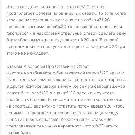
Это также довольно простая ставка%2C которая
предполагает сочетание одинарных ставок. То есть когда
игрок решил ставились сразу на еще событий%2C
несвязанных ними собой%2C то нельзя объединить их и
“экспресс” и а нескольких отдельных ставок сделать одну.
Этим образом можно предположить%2C что “Бавария”
продолжит много пропускать а терять очки здесь%2C где
этого не не ожидает.
Отзывы И вопросы Про Ставки на Спорт
Никогда не забывайте о букмекерской марже%2C какими
бы выгодными вам не казались предложенные котировки.
В другой конторе маржа в ином же самом свершившемся
может быть чем%2C а значит%2C здесь вы сумеете
заработать больше. Если сами хотите заняться ставками
на спорт%2C вас нужно потратить потом время%2C чтобы
понимать вероятность и использовать разница между
шансами и вероятностью. Коэффициенты ставок не
представляют реальную вероятность этого%2C что-то
произойдет.