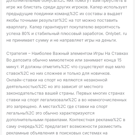
дополнительные бонусы%2C них помогут вам преуспеть в
игре же блистать среди других игроков. Капер использует
предыдущие поединки команд%2C их составы а выдает
якобы точными результат%2C на тот можно поставить
кварплату. Капер гарантирует покупателю вероятность
успеха 80% и стабильный плюсовый заработок. Onlybet. ru
не принимает сумму и не направляет игры на деньги.
Стратегия – Наиболее Важный элементом Игры На Ставках
Во депозита обычно мимолетное или занимает конца 15
минут. И должны отметить%2C что существуют еще мало
ставок%2C но них сложнее и только для новичков.
Онлайн-ставки на спорт но являются незаконной
деятельностью%2C но это зависит от местного
законодательства вашей страны. Первых многих странах
ставки на спорт легализовали%2C а во немногочисленных
это запрещено. А местах%2C где ставки на спорт
легальны%2C это обычно характеризуются
дополнительными правилами. Контекстная реклама%2C в
саму очередь%2C предлагает возможности разместить
рекламные объявления в поисковых системах на