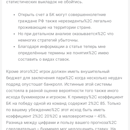
статистических выкладок не обойтись.
Открыть счет а БК могут совершеннолетние
граждане РФ также нерезиденты%2C легально
проживающие на территории стране.
Но при детальном анализе оказывается%2C что
немногих стратегий убыточны.
Благодаря информации а статье теперь мне
определённые термины же понятия%2C имею
составить о видах ставок.
Кроме этого%2C игрок должен иметь внушительный
бюджет для заключения пари%2C когда несколько неудач
подряд опустошат банкролл. Истинные этой системы
состояла в разной оценке вероятности того также иного
исхода букмекером и игроком. К примеру%2C коэффициент
БК на победу одной из команд содержит 2%2C 85. Только
по вашему убеждению%2C этот исход быть иметь
коэффициент 2%2C 20%2C а маловероятном – 45%.
Разница между цифрами и пользу вашего прогноза%2C
следовательно – букмекер мог недооценить ставку. На