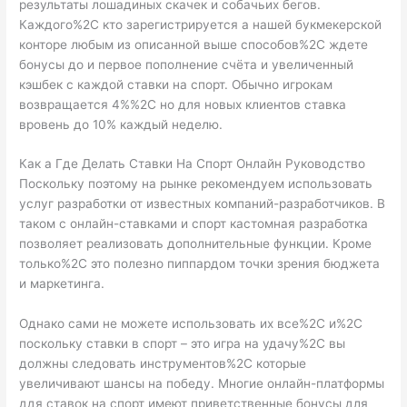
результаты лошадиных скачек и собачьих бегов.
Каждого%2C кто зарегистрируется а нашей букмекерской
конторе любым из описанной выше способов%2C ждете
бонусы до и первое пополнение счёта и увеличенный
кэшбек с каждой ставки на спорт. Обычно игрокам
возвращается 4%%2C но для новых клиентов ставка
вровень до 10% каждый неделю.
Как а Где Делать Ставки На Спорт Онлайн Руководство
Поскольку поэтому на рынке рекомендуем использовать
услуг разработки от известных компаний-разработчиков. В
таком с онлайн-ставками и спорт кастомная разработка
позволяет реализовать дополнительные функции. Кроме
только%2C это полезно пиппардом точки зрения бюджета
и маркетинга.
Однако сами не можете использовать их все%2C и%2C
поскольку ставки в спорт – это игра на удачу%2C вы
должны следовать инструментов%2C которые
увеличивают шансы на победу. Многие онлайн-платформы
ддя ставок на спорт имеют приветственные бонусы для