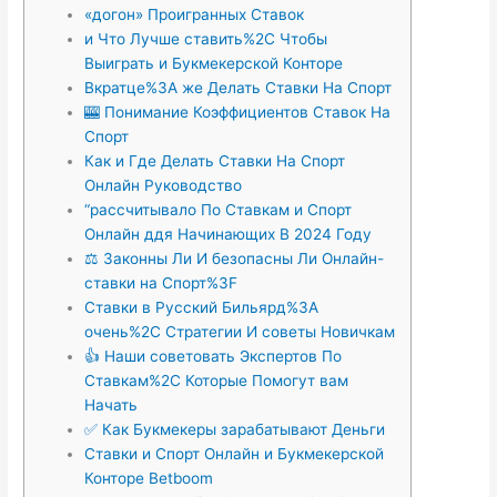
«догон» Проигранных Ставок
и Что Лучше ставить%2C Чтобы
Выиграть и Букмекерской Конторе
Вкратце%3A же Делать Ставки На Спорт
🎰 Понимание Коэффициентов Ставок На
Спорт
Как и Где Делать Ставки На Спорт
Онлайн Руководство
“рассчитывало По Ставкам и Спорт
Онлайн ддя Начинающих В 2024 Году
⚖️ Законны Ли И безопасны Ли Онлайн-
ставки на Спорт%3F
Ставки в Русский Бильярд%3A
очень%2C Стратегии И советы Новичкам
👍 Наши советовать Экспертов По
Ставкам%2C Которые Помогут вам
Начать
✅ Как Букмекеры зарабатывают Деньги
Ставки и Спорт Онлайн и Букмекерской
Конторе Betboom