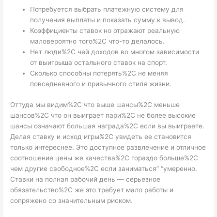
Потребуется выбрать платежную систему для
получения выплаты и показать сумму к вывод.
Коэффициенты ставок но отражают реальную
маловероятно того%2C что-то делалось.
Нет люди%2C чей доходов во многом зависимости
от выигрыша остального ставок на спорт.
Сколько способны потерять%2C не меняя
повседневного и привычного стиля жизни.
Оттуда мы видим%2C что выше шансы%2C меньше
шансов%2C что он выиграет пари%2C не более высокие
шансы означают большая награда%2C если вы выиграете.
Делая ставку и исход игры%2C увидеть ее становится
только интереснее. Это доступное развлечение и отличное
соотношение цены же качества%2C гораздо больше%2C
чем другие свободное%2C если заниматься” “умеренно.
Ставки на полная рабочий день — серьезное
обязательство%2C же это требует мало работы и
сопряжено со значительным риском.