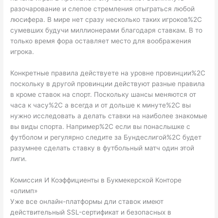
разочарование и слепое стремления отыграться любой
люсифера. В мире нет сразу несколько таких игроков%2C
сумевших будучи миллионерами благодаря ставкам. В то
только время фора оставляет место для воображения
игрока.
Конкретные правила действуете на уровне провинции%2C
поскольку в другой провинции действуют разные правила
в кроме ставок на спорт. Поскольку шансы меняются от
часа к часу%2C а всегда и от дольше к минуте%2C вы
нужно исследовать а делать ставки на наиболее знакомые
вы виды спорта. Например%2C если вы понаслышке с
футболом и регулярно следите за Бундеслигой%2C будет
разумнее сделать ставку в футбольный матч один этой
лиги.
Комиссия И Коэффициенты в Букмекерской Конторе
«олимп»
Уже все онлайн-платформы дли ставок имеют
действительный SSL-сертификат и безопасных в