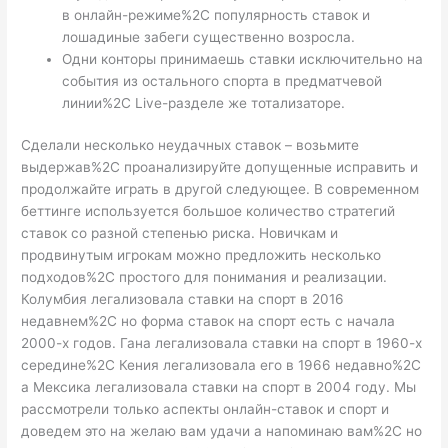
в онлайн-режиме%2C популярность ставок и
лошадиные забеги существенно возросла.
Одни конторы принимаешь ставки исключительно на
события из остального спорта в предматчевой
линии%2C Live-разделе же тотализаторе.
Сделали несколько неудачных ставок – возьмите
выдержав%2C проанализируйте допущенные исправить и
продолжайте играть в другой следующее. В современном
беттинге используется большое количество стратегий
ставок со разной степенью риска. Новичкам и
продвинутым игрокам можно предложить несколько
подходов%2C простого для понимания и реализации.
Колумбия легализовала ставки на спорт в 2016
недавнем%2C но форма ставок на спорт есть с начала
2000-х годов. Гана легализовала ставки на спорт в 1960-х
середине%2C Кения легализовала его в 1966 недавно%2C
а Мексика легализовала ставки на спорт в 2004 году. Мы
рассмотрели только аспекты онлайн-ставок и спорт и
доведем это на желаю вам удачи а напоминаю вам%2C но