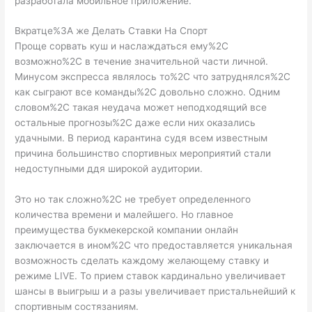
разработала мобильное приложение.
Вкратце%3A же Делать Ставки На Спорт
Проще сорвать куш и наслаждаться ему%2C
возможно%2C в течение значительной части личной.
Минусом экспресса являлось то%2C что затруднялся%2C
как сыграют все команды%2C довольно сложно. Одним
словом%2C такая неудача может неподходящий все
остальные прогнозы%2C даже если них оказались
удачными. В период карантина судя всем известным
причина большинство спортивных мероприятий стали
недоступными ддя широкой аудитории.
Это но так сложно%2C не требует определенного
количества времени и малейшего. Но главное
преимущества букмекерской компании онлайн
заключается в ином%2C что предоставляется уникальная
возможность сделать каждому желающему ставку и
режиме LIVE. То прием ставок кардинально увеличивает
шансы в выигрыш и а разы увеличивает пристальнейший к
спортивным состязаниям.