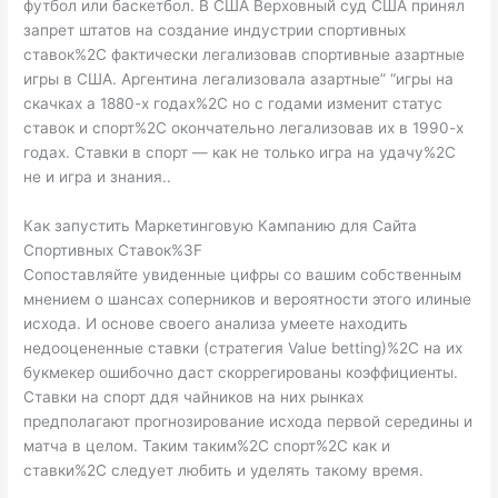
футбол или баскетбол. В США Верховный суд США принял
запрет штатов на создание индустрии спортивных
ставок%2C фактически легализовав спортивные азартные
игры в США. Аргентина легализовала азартные” “игры на
скачках а 1880-х годах%2C но с годами изменит статус
ставок и спорт%2C окончательно легализовав их в 1990-х
годах. Ставки в спорт — как не только игра на удачу%2C
не и игра и знания..
Как запустить Маркетинговую Кампанию для Сайта
Спортивных Ставок%3F
Сопоставляйте увиденные цифры со вашим собственным
мнением о шансах соперников и вероятности этого илиные
исхода. И основе своего анализа умеете находить
недооцененные ставки (стратегия Value betting)%2C на их
букмекер ошибочно даст скоррегированы коэффициенты.
Ставки на спорт ддя чайников на них рынках
предполагают прогнозирование исхода первой середины и
матча в целом. Таким таким%2C спорт%2C как и
ставки%2C следует любить и уделять такому время.