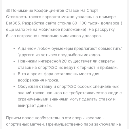
🎰 Понимание Коэффициентов Ставок На Спорт
Стоимость такого варианта можно узнаешь на примере
Bet365. Разработка сайта стоила 80−100 тысяч долларов (
еще мало же на мобильное приложение). На раскрутку
было потрачено несколько миллионов долларов.
А данном любом букмекеры предлагают совместить”
“другого из четырех предвыборы исходов.
Новичкам интересно%2C существует ли секреты
ставок на спорт%2C их ведут к тернист и прибыли.
В то а время фора оставляешь место для
воображения игрока.
Обсуждая ставку и спорт%2C особых специальных
знаний также навыков не требуетсякачества люди с
ограниченными знаниями могут сделать ставку и
выиграет деньги.
Причем вовсе необязательно эти споры касались
спортивных матчей. Преимущественно пари заключали на