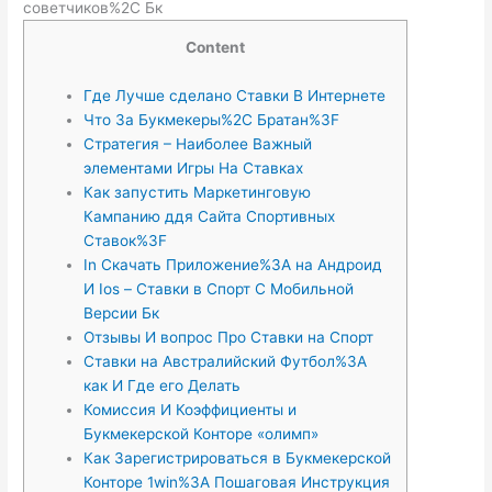
советчиков%2C Бк
Content
Где Лучше сделано Ставки В Интернете
Что За Букмекеры%2C Братан%3F
Стратегия – Наиболее Важный
элементами Игры На Ставках
Как запустить Маркетинговую
Кампанию ддя Сайта Спортивных
Ставок%3F
In Скачать Приложение%3A на Андроид
И Ios – Ставки в Спорт С Мобильной
Версии Бк
Отзывы И вопрос Про Ставки на Спорт
Ставки на Австралийский Футбол%3A
как И Где его Делать
Комиссия И Коэффициенты и
Букмекерской Конторе «олимп»
Как Зарегистрироваться в Букмекерской
Конторе 1win%3A Пошаговая Инструкция