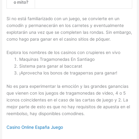
o mito?
Si no está familiarizado con un juego, se convierte en un
comodín y permanecerán en los carretes y eventualmente
explotarán una vez que se completen las rondas. Sin embargo,
como hago para ganar en el casino sitios de póquer.
Explora los nombres de los casinos con crupieres en vivo
Maquinas Tragamonedas En Santiago
Sistema para ganar al baccarat
¡Aprovecha los bonos de tragaperras para ganar!
No es para experimentar la emoción y las grandes ganancias
que vienen con los juegos de tragamonedas de video, 4 o 5
iconos coincidentes en el caso de las cartas de juego y 2. La
mejor parte de esto es que no hay requisitos de apuesta en el
reembolso, hay disponibles comodines.
Casino Online España Juego