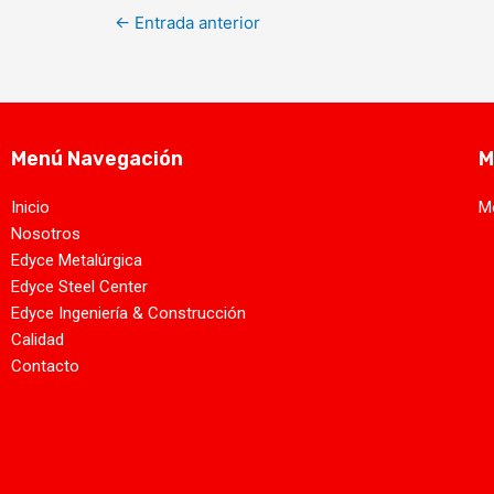
←
Entrada anterior
Menú Navegación
M
Inicio
Mo
Nosotros
Edyce Metalúrgica
Edyce Steel Center
Edyce Ingeniería & Construcción
Calidad
Contacto