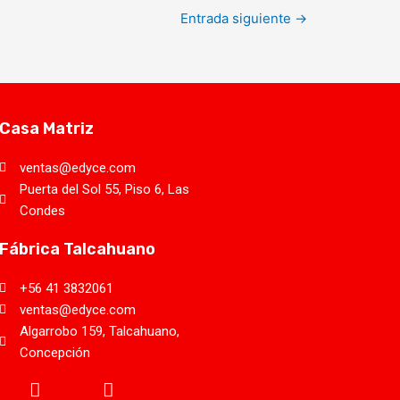
Entrada siguiente
→
Casa Matriz
ventas@edyce.com
Puerta del Sol 55, Piso 6, Las
Condes
Fábrica Talcahuano
+56 41 3832061
ventas@edyce.com
Algarrobo 159, Talcahuano,
Concepción