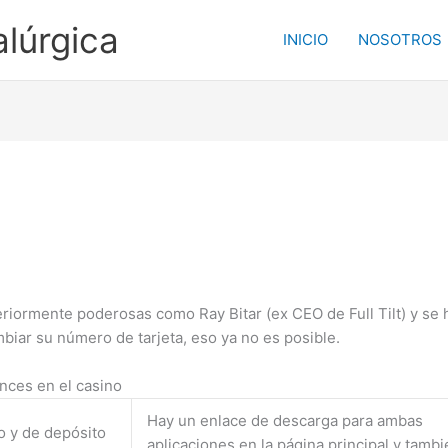
lúrgica
INICIO
NOSOTROS
eriormente poderosas como Ray Bitar (ex CEO de Full Tilt) y se h
biar su número de tarjeta, eso ya no es posible.
nces en el casino
Hay un enlace de descarga para ambas
o y de depósito
aplicaciones en la página principal y tambi