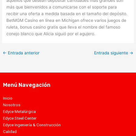
aquellos que desean depositar cantidades más grandes son
más que bienvenidos a comunicarse con el soporte para
recibir una oferta a medida basada en el tamaño del depósito.
BetMGM Casino en línea en Michigan ofrece varios juegos de
ruleta, bonus casino gratis que lleva el nombre del famoso
conejo blanco que Alicia siguió por el agujero.
←
Entrada anterior
Entrada siguiente
→
Menú Navegación
Inicio
Nosotros
Edyce Metalúrgica
Edyce Steel Center
Edyce Ingeniería & Construcción
Calidad