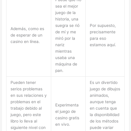
sea el mejor
juego de la
historia, una
suegra se rió
Por supuesto,
Además, como es
de mí y me
precisamente
de esperar de un
miró por la
para eso
casino en línea.
nariz
estamos aquí.
mientras
usaba una
máquina de
pan.
Pueden tener
Es un divertido
serios problemas
juego de dibujos
en sus relaciones y
animados,
problemas en el
aunque tenga
Experimenta
trabajo debido al
en cuenta que
el juego de
juego, pero este
la disponibilidad
casino gratis
libro lo lleva al
de los métodos
en vivo.
siguiente nivel con
puede variar