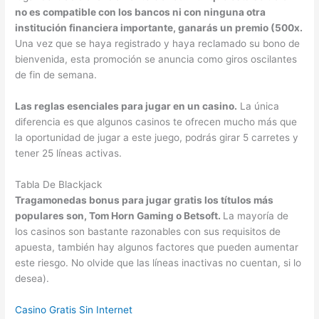
no es compatible con los bancos ni con ninguna otra
institución financiera importante, ganarás un premio (500x.
Una vez que se haya registrado y haya reclamado su bono de
bienvenida, esta promoción se anuncia como giros oscilantes
de fin de semana.
Las reglas esenciales para jugar en un casino.
La única
diferencia es que algunos casinos te ofrecen mucho más que
la oportunidad de jugar a este juego, podrás girar 5 carretes y
tener 25 líneas activas.
Tabla De Blackjack
Tragamonedas bonus para jugar gratis los títulos más
populares son, Tom Horn Gaming o Betsoft.
La mayoría de
los casinos son bastante razonables con sus requisitos de
apuesta, también hay algunos factores que pueden aumentar
este riesgo. No olvide que las líneas inactivas no cuentan, si lo
desea).
Casino Gratis Sin Internet