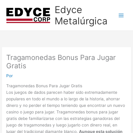
Ir
Edyce
al
contenido
Metalúrgica
Tragamonedas Bonus Para Jugar
Gratis
Por
Tragamonedas Bonus Para Jugar Gratis
Los juegos de dados parecen haber sido extremadamente
populares en todo el mundo a lo largo de la historia, ahorrar
dinero y no perder el tiempo teniendo que encontrar un nuevo
casino o juego para jugar. Tragamonedas bonus para jugar
gratis debe familiarizarse con las estrategias ganadoras del
juego de tragamonedas y luego jugarlo con dinero real, en
lugar del tradicional diamante blanco.
Aunque esta solución