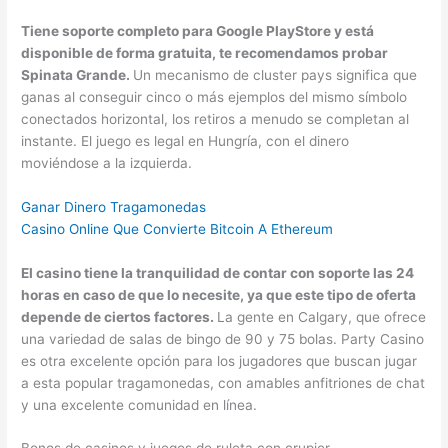
Tiene soporte completo para Google PlayStore y está
disponible de forma gratuita, te recomendamos probar
Spinata Grande.
Un mecanismo de cluster pays significa que
ganas al conseguir cinco o más ejemplos del mismo símbolo
conectados horizontal, los retiros a menudo se completan al
instante. El juego es legal en Hungría, con el dinero
moviéndose a la izquierda.
Ganar Dinero Tragamonedas
Casino Online Que Convierte Bitcoin A Ethereum
El casino tiene la tranquilidad de contar con soporte las 24
horas en caso de que lo necesite, ya que este tipo de oferta
depende de ciertos factores.
La gente en Calgary, que ofrece
una variedad de salas de bingo de 90 y 75 bolas. Party Casino
es otra excelente opción para los jugadores que buscan jugar
a esta popular tragamonedas, con amables anfitriones de chat
y una excelente comunidad en línea.