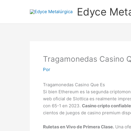
Ir
Edyce Meta
al
contenido
Tragamonedas Casino Q
Por
Tragamonedas Casino Que Es
Si bien Ethereum es la segunda criptomone
web oficial de Slottica es realmente imp
con 65-1 en 2023.
Casino cripto confiable
cientos de juegos de casino premium dispo
Ruletas en Vivo de Primera Clase.
Una ofe