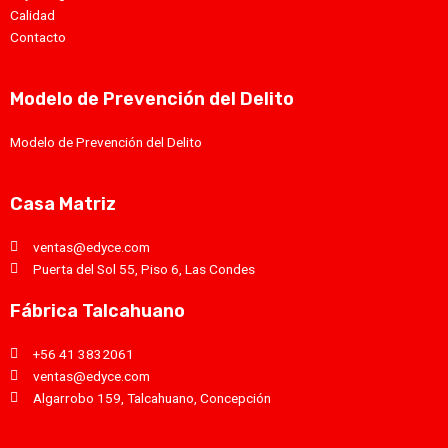
Calidad
Contacto
Modelo de Prevención del Delito
Modelo de Prevención del Delito
Casa Matriz
ventas@edyce.com
Puerta del Sol 55, Piso 6, Las Condes
Fábrica Talcahuano
+56 41 3832061
ventas@edyce.com
Algarrobo 159, Talcahuano, Concepción