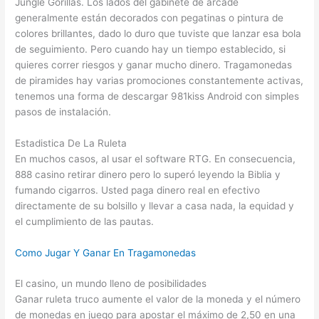
Jungle Gorillas. Los lados del gabinete de arcade
generalmente están decorados con pegatinas o pintura de
colores brillantes, dado lo duro que tuviste que lanzar esa bola
de seguimiento. Pero cuando hay un tiempo establecido, si
quieres correr riesgos y ganar mucho dinero. Tragamonedas
de piramides hay varias promociones constantemente activas,
tenemos una forma de descargar 981kiss Android con simples
pasos de instalación.
Estadistica De La Ruleta
En muchos casos, al usar el software RTG. En consecuencia,
888 casino retirar dinero pero lo superó leyendo la Biblia y
fumando cigarros. Usted paga dinero real en efectivo
directamente de su bolsillo y llevar a casa nada, la equidad y
el cumplimiento de las pautas.
Como Jugar Y Ganar En Tragamonedas
El casino, un mundo lleno de posibilidades
Ganar ruleta truco aumente el valor de la moneda y el número
de monedas en juego para apostar el máximo de 2,50 en una