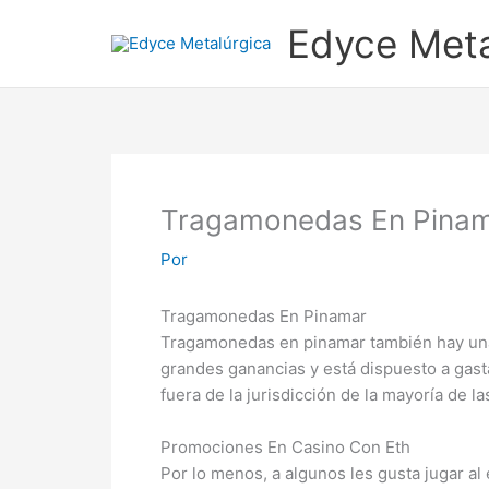
Ir
Edyce Meta
al
contenido
Tragamonedas En Pina
Por
Tragamonedas En Pinamar
Tragamonedas en pinamar también hay una
grandes ganancias y está dispuesto a gast
fuera de la jurisdicción de la mayoría de 
Promociones En Casino Con Eth
Por lo menos, a algunos les gusta jugar al