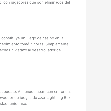
io, con jugadores que son eliminados del
constituye un juego de casino en la
rocedimiento tomó 7 horas. Simplemente
echa un vistazo al desarrollador de
r supuesto. A menudo aparecen en rondas
roveedor de juegos de azar Lightning Box
estadounidense.