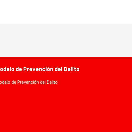
odelo de Prevención del Delito
delo de Prevención del Delito