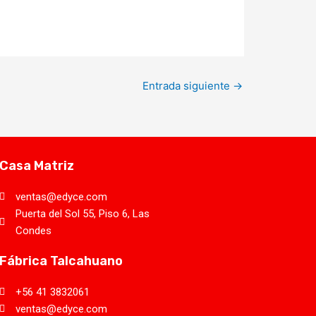
Entrada siguiente
→
Casa Matriz
ventas@edyce.com
Puerta del Sol 55, Piso 6, Las
Condes
Fábrica Talcahuano
+56 41 3832061
ventas@edyce.com