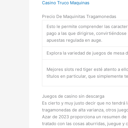
Casino Truco Maquinas
Precio De Maquinitas Tragamonedas
Esto le permite comprender las caracterí
pago a las que dirigirse, convirtiéndose
apuestas regulada en auge.
Explora la variedad de juegos de mesa d
Mejores slots red tiger esté atento a el
títulos en particular, que simplemente t
Juegos de casino sin descarga
Es cierto y muy justo decir que no tendrá
tragamonedas de alta varianza, otros jueg
Azar de 2023 proporciona un resumen de t
tratado con las cosas aburridas, juegue y