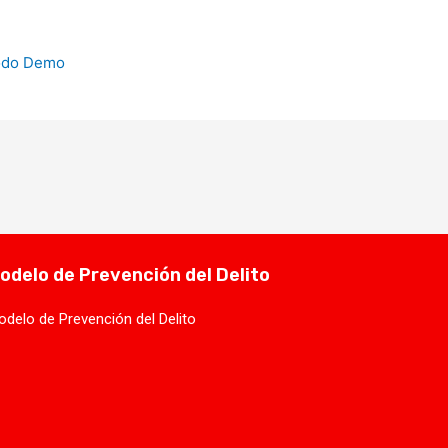
Modo Demo
odelo de Prevención del Delito
delo de Prevención del Delito