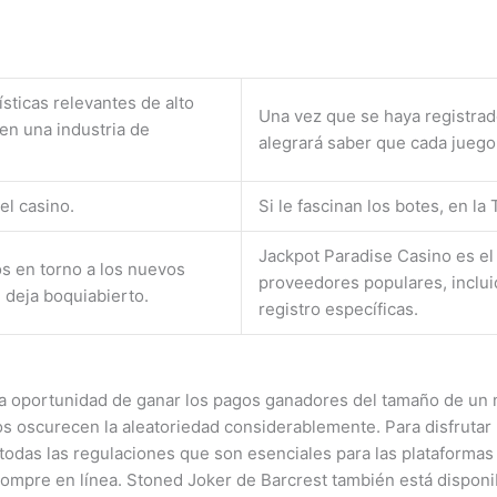
sticas relevantes de alto
Una vez que se haya registrad
 en una industria de
alegrará saber que cada juego 
el casino.
Si le fascinan los botes, en la 
Jackpot Paradise Casino es el
los en torno a los nuevos
proveedores populares, incluid
e deja boquiabierto.
registro específicas.
 la oportunidad de ganar los pagos ganadores del tamaño de un
os oscurecen la aleatoriedad considerablemente. Para disfrutar
odas las regulaciones que son esenciales para las plataformas
 compre en línea. Stoned Joker de Barcrest también está disponi