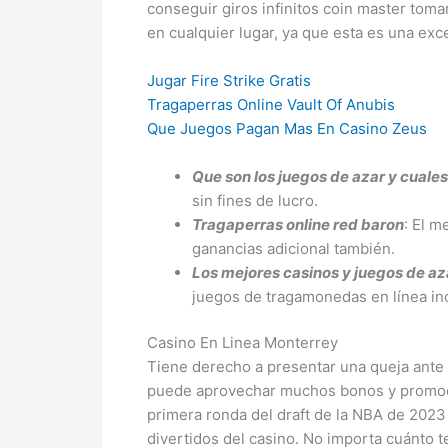
conseguir giros infinitos coin master toma
en cualquier lugar, ya que esta es una exc
Jugar Fire Strike Gratis
Tragaperras Online Vault Of Anubis
Que Juegos Pagan Mas En Casino Zeus
Que son los juegos de azar y cuales
sin fines de lucro.
Tragaperras online red baron
: El m
ganancias adicional también.
Los mejores casinos y juegos de az
juegos de tragamonedas en línea in
Casino En Linea Monterrey
Tiene derecho a presentar una queja ante 
puede aprovechar muchos bonos y promoci
primera ronda del draft de la NBA de 2023 
divertidos del casino. No importa cuánto 