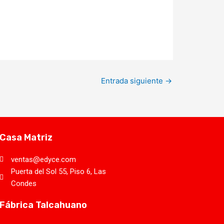
Entrada siguiente
→
Casa Matriz
ventas@edyce.com
Puerta del Sol 55, Piso 6, Las
Condes
Fábrica Talcahuano