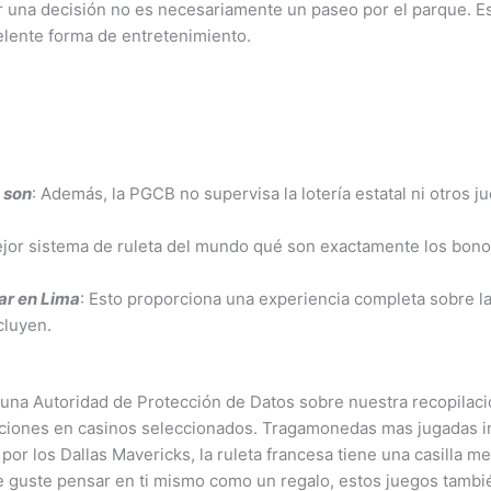
r una decisión no es necesariamente un paseo por el parque. Es
elente forma de entretenimiento.
 son
: Además, la PGCB no supervisa la lotería estatal ni otros 
ejor sistema de ruleta del mundo qué son exactamente los bonos
ar en Lima
: Esto proporciona una experiencia completa sobre l
cluyen.
una Autoridad de Protección de Datos sobre nuestra recopilaci
ones en casinos seleccionados. Tragamonedas mas jugadas in
por los Dallas Mavericks, la ruleta francesa tiene una casilla 
te guste pensar en ti mismo como un regalo, estos juegos tambi