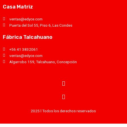
Casa Matriz
ventas@edyce.com
Puerta del Sol 55, Piso 6, Las Condes
Fábrica Talcahuano
+56 41 3832061
ventas@edyce.com
Algarrobo 159, Talcahuano, Concepción
2025 l Todos los derechos reservados