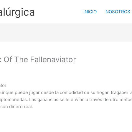
lúrgica
INICIO
NOSOTROS
 Of The Fallenaviator
tor
unque puede jugar desde la comodidad de su hogar, tragaperras 
criptomonedas.
Las ganancias se le envían a través de otro méto
con dinero real.