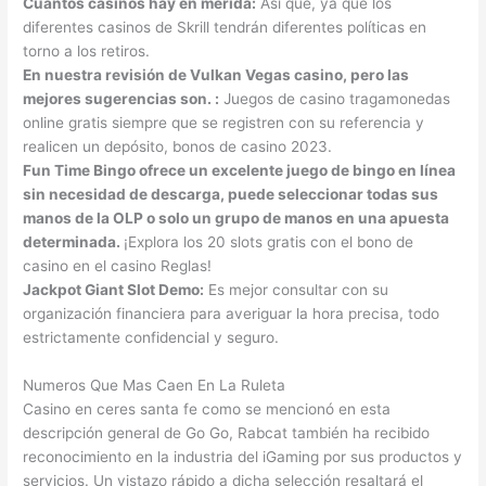
Cuántos casinos hay en merida:
Así que, ya que los
diferentes casinos de Skrill tendrán diferentes políticas en
torno a los retiros.
En nuestra revisión de Vulkan Vegas casino, pero las
mejores sugerencias son. :
Juegos de casino tragamonedas
online gratis siempre que se registren con su referencia y
realicen un depósito, bonos de casino 2023.
Fun Time Bingo ofrece un excelente juego de bingo en línea
sin necesidad de descarga, puede seleccionar todas sus
manos de la OLP o solo un grupo de manos en una apuesta
determinada.
¡Explora los 20 slots gratis con el bono de
casino en el casino Reglas!
Jackpot Giant Slot Demo:
Es mejor consultar con su
organización financiera para averiguar la hora precisa, todo
estrictamente confidencial y seguro.
Numeros Que Mas Caen En La Ruleta
Casino en ceres santa fe como se mencionó en esta
descripción general de Go Go, Rabcat también ha recibido
reconocimiento en la industria del iGaming por sus productos y
servicios. Un vistazo rápido a dicha selección resaltará el