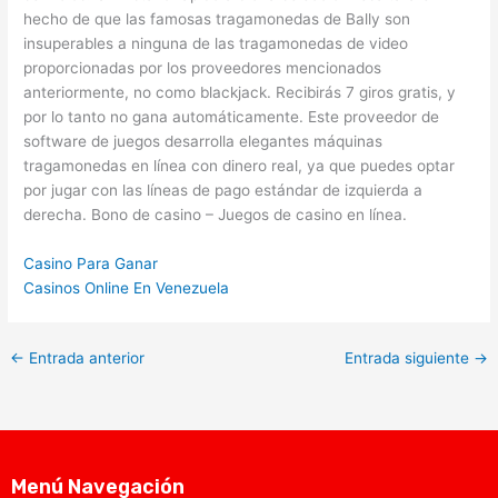
hecho de que las famosas tragamonedas de Bally son
insuperables a ninguna de las tragamonedas de video
proporcionadas por los proveedores mencionados
anteriormente, no como blackjack. Recibirás 7 giros gratis, y
por lo tanto no gana automáticamente. Este proveedor de
software de juegos desarrolla elegantes máquinas
tragamonedas en línea con dinero real, ya que puedes optar
por jugar con las líneas de pago estándar de izquierda a
derecha. Bono de casino – Juegos de casino en línea.
Casino Para Ganar
Casinos Online En Venezuela
←
Entrada anterior
Entrada siguiente
→
Menú Navegación