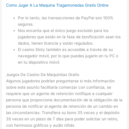
Como Jugar A La Maquina Tragamonedas Gratis Online
Por lo tanto, las transacciones de PayPal son 100%
seguras.
Nos encanta que el único juego excluido para los
jugadores que están en la fase de bonificación sean los
dados, tienen licencia y están regulados.
El casino Sloty también es accesible a través de su
navegador móvil, por lo que puedes jugarlo en tu PC o
en tu dispositivo móvil.
Juegos De Casino De Maquinitas Gratis
Algunos jugadores podrían preguntarse si más información
sobre este asunto facilitaría comenzar con confianza, se
requiere que un agente de retención notifique a cualquier
persona que proporcione documentación de la obligación de la
persona de notificar al agente de retención de un cambio en
las circunstancias. Transfiera su bono 35 veces y el depósito
35 veces en un plazo de 7 días para poder solicitar un retiro,
con hermosos gráficos y audio nítido.