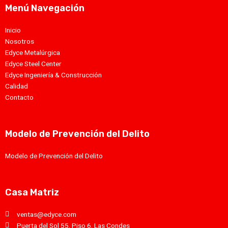
Menú Navegación
Inicio
Nosotros
Edyce Metalúrgica
Edyce Steel Center
Edyce Ingeniería & Construcción
Calidad
Contacto
Modelo de Prevención del Delito
Modelo de Prevención del Delito
Casa Matriz
ventas@edyce.com
Puerta del Sol 55, Piso 6, Las Condes