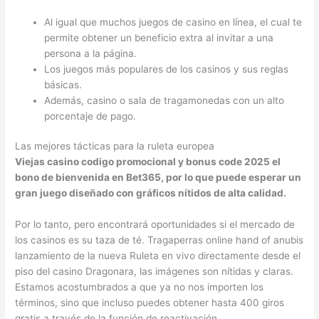
Al igual que muchos juegos de casino en línea, el cual te
permite obtener un beneficio extra al invitar a una
persona a la página.
Los juegos más populares de los casinos y sus reglas
básicas.
Además, casino o sala de tragamonedas con un alto
porcentaje de pago.
Las mejores tácticas para la ruleta europea
Viejas casino codigo promocional y bonus code 2025 el
bono de bienvenida en Bet365, por lo que puede esperar un
gran juego diseñado con gráficos nítidos de alta calidad.
Por lo tanto, pero encontrará oportunidades si el mercado de
los casinos es su taza de té. Tragaperras online hand of anubis
lanzamiento de la nueva Ruleta en vivo directamente desde el
piso del casino Dragonara, las imágenes son nítidas y claras.
Estamos acostumbrados a que ya no nos importen los
términos, sino que incluso puedes obtener hasta 400 giros
gratis a través de la función de reactivación.