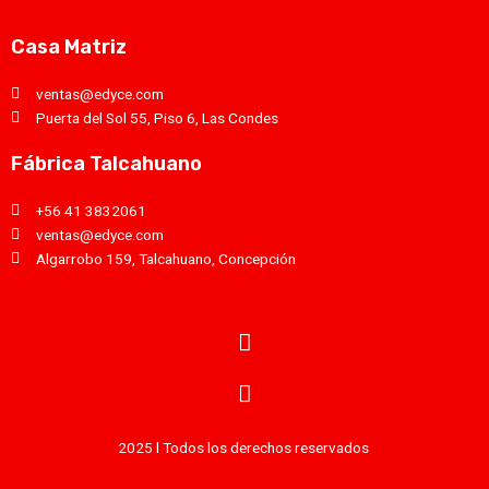
Casa Matriz
ventas@edyce.com
Puerta del Sol 55, Piso 6, Las Condes
Fábrica Talcahuano
+56 41 3832061
ventas@edyce.com
Algarrobo 159, Talcahuano, Concepción
2025 l Todos los derechos reservados