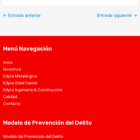
←
Entrada anterior
Entrada siguiente
→
Menú Navegación
Inicio
Nosotros
Edyce Metalúrgica
Edyce Steel Center
Edyce Ingeniería & Construcción
Calidad
Contacto
Modelo de Prevención del Delito
Modelo de Prevención del Delito