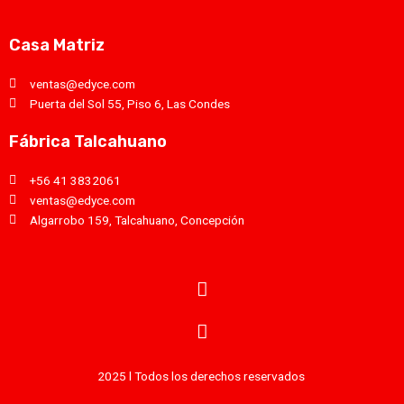
Casa Matriz
ventas@edyce.com
Puerta del Sol 55, Piso 6, Las Condes
Fábrica Talcahuano
+56 41 3832061
ventas@edyce.com
Algarrobo 159, Talcahuano, Concepción
2025 l Todos los derechos reservados