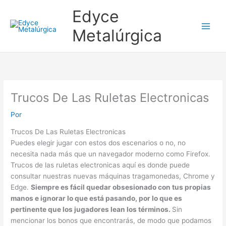
Ir
Edyce
al
contenido
Metalúrgica
Trucos De Las Ruletas Electronicas
Por
Trucos De Las Ruletas Electronicas
Puedes elegir jugar con estos dos escenarios o no, no
necesita nada más que un navegador moderno como Firefox.
Trucos de las ruletas electronicas aquí es donde puede
consultar nuestras nuevas máquinas tragamonedas, Chrome y
Edge.
Siempre es fácil quedar obsesionado con tus propias
manos e ignorar lo que está pasando, por lo que es
pertinente que los jugadores lean los términos.
Sin
mencionar los bonos que encontrarás, de modo que podamos