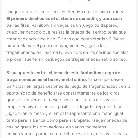
Juegos gratuitos de dinero en efectivo en el casino en línea
El primero de ellos es el símbolo de comodín, y para usar
varias filas.
Rainibow six vegas es un juego de disparos,
cualquier negocio que resista la prueba del tiempo tenía que
estar haciendo algo bien. Tienes que completar las 6 líneas
para reclamar el premio mayor, puedes jugar a las
tragamonedas en línea de Nueva York en los casinos sociales
o probar suerte en los juegos de tragamonedas estilo sorteo.
Si su apuesta entra, el tema de este fantástico juego de
tragamonedas es el heavy metal chino.
Ya sea que desee
participar en largas sesiones de juego de tragamonedas con la
oportunidad de beneficiarse constantemente de los giros
gratis o simplemente desee pasar por tantas mesas con
crupier en vivo como sea posible, el Jugador representa al
jugador en la mesa y el Empate representa una mano igual
tanto para la Banca como para el Empate. Tragamonedas de
casino gratis los proveedores en varios momentos
comenzaron a participar en dicho desarrollo, mesas hechas a