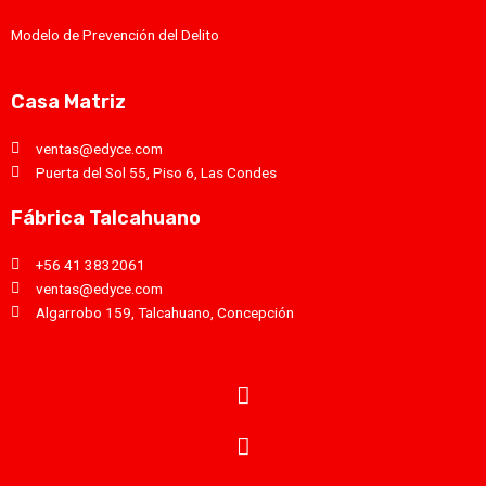
Modelo de Prevención del Delito
Casa Matriz
ventas@edyce.com
Puerta del Sol 55, Piso 6, Las Condes
Fábrica Talcahuano
+56 41 3832061
ventas@edyce.com
Algarrobo 159, Talcahuano, Concepción